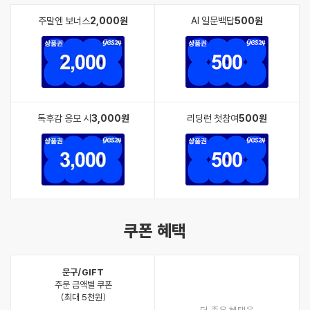
주말엔 보너스
2,000원
AI 일문백답
500원
독후감 응모 시
3,000원
리딩런 첫참여
500원
쿠폰 혜택
문구/GIFT
주문 금액별 쿠폰
(최대 5천원)