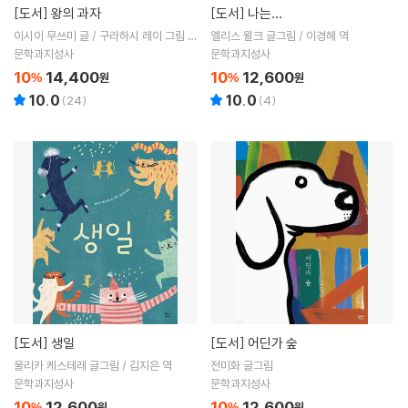
[도서]
왕의 과자
[도서]
나는…
이시이 무쓰미 글 / 구라하시 레이 그림 /
엘리스 윌크 글그림 / 이경혜 역
고향옥 역
문학과지성사
문학과지성사
10
14,400
10
12,600
%
원
%
원
10.0
10.0
(
24
)
(
4
)
[도서]
생일
[도서]
어딘가 숲
울리카 케스테레 글그림 / 김지은 역
전미화 글그림
문학과지성사
문학과지성사
10
12,600
10
12,600
%
원
%
원