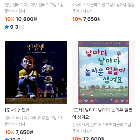
앨런 앨버그 저 / 자넷 앨버그 그림 / 김서
아나이스 보즐라드 글·그림 / 김예령 옮김
정 옮김
문학과지성사
문학과지성사
10
10,800
10
7,650
%
원
%
원
9.3
(
6
)
[도서]
엔젤맨
[도서]
날마다 날마다 놀라운 일들
이 생겨요
디디에 레비 저 / 마티유 루셀 그림 / 최윤
정 역
문학과지성사
신시아 라일런트 저 / 코코 다울리 그림 /
이경혜 역
문학과지성사
10
7,650
%
원
10
12,600
%
원
10.0
(
1
)