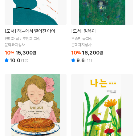
[도서]
하늘에서 떨어진 아이
[도서]
점옥이
전미화 글 / 조원희 그림
오승민 글그림
문학과지성사
문학과지성사
10
15,300
10
16,200
%
원
%
원
10.0
9.6
(
12
)
(
11
)