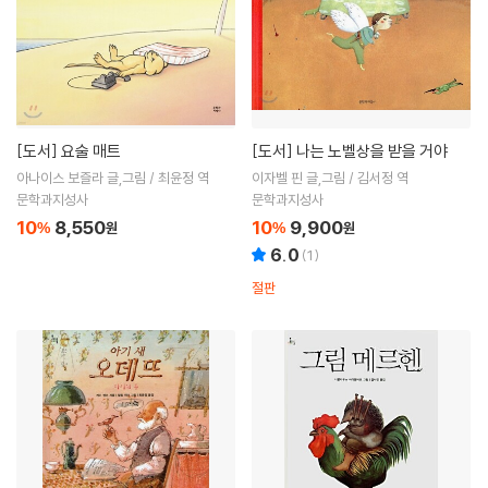
[도서]
요술 매트
[도서]
나는 노벨상을 받을 거야
아나이스 보즐라 글,그림 / 최윤정 역
이자벨 핀 글,그림 / 김서정 역
문학과지성사
문학과지성사
10
8,550
10
9,900
%
원
%
원
6.0
(
1
)
절판