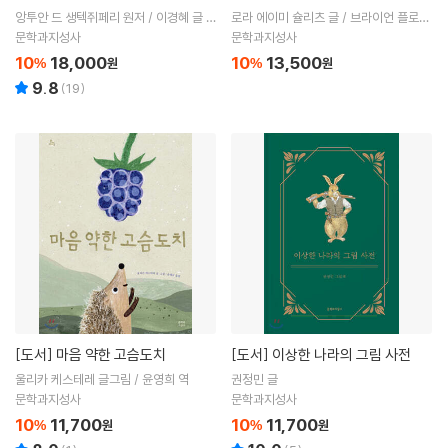
앙투안 드 생텍쥐페리 원저 / 이경혜 글 /
로라 에이미 슐리츠 글 / 브라이언 플로카
민혜숙 편
그림 / 이혜원 역
문학과지성사
문학과지성사
10
18,000
10
13,500
%
원
%
원
9.8
(
19
)
[도서]
마음 약한 고슴도치
[도서]
이상한 나라의 그림 사전
울리카 케스테레 글그림 / 윤영희 역
권정민 글
문학과지성사
문학과지성사
10
11,700
10
11,700
%
원
%
원