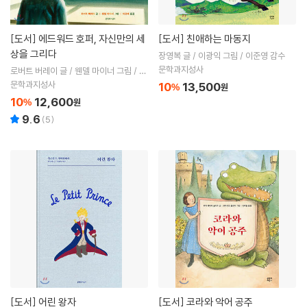
[도서]
에드워드 호퍼, 자신만의 세
[도서]
친애하는 마동지
상을 그리다
장영복 글 / 이광익 그림 / 이준영 감수
문학과지성사
로버트 버레이 글 / 웬델 마이너 그림 / 이
경혜 역
문학과지성사
10
13,500
%
원
10
12,600
%
원
9.6
(
5
)
[도서]
어린 왕자
[도서]
코라와 악어 공주