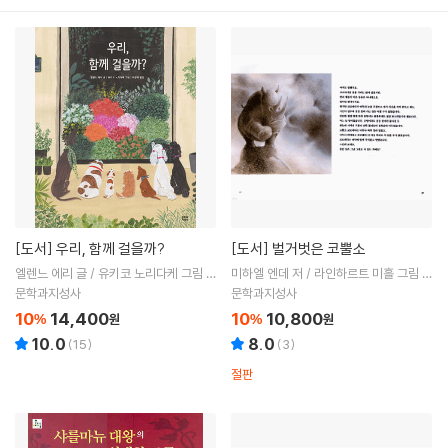
[도서]
우리, 함께 걸을까?
[도서]
벌거벗은 코뿔소
엘렌느 에리 글 / 유키코 노리다케 그림 /
미하엘 엔데 저 / 라인하르트 미흘 그림 /
이경혜 역
김서정 역
문학과지성사
문학과지성사
10
14,400
10
10,800
%
원
%
원
10.0
8.0
(
15
)
(
3
)
절판