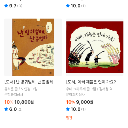
9.7
10.0
(
3
)
(
1
)
[도서]
난 방귀벌레, 난 좀벌레
[도서]
아빠 쟤들은 언제 가요?
유희윤 글 / 노인경 그림
우테 크라우제 글그림 / 김서정 역
문학과지성사
문학과지성사
10
10,800
10
9,000
%
원
%
원
6.0
10.0
(
2
)
(
1
)
절판