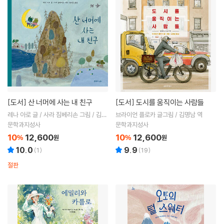
[도서]
산 너머에 사는 내 친구
[도서]
도시를 움직이는 사람들
레나 아로 글 / 사라 짐베리손 그림 / 김지
브라이언 플로카 글그림 / 김명남 역
은 역
문학과지성사
문학과지성사
10
12,600
10
12,600
%
원
%
원
10.0
9.9
(
1
)
(
19
)
절판