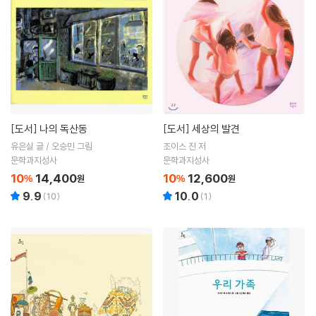
[도서]
나의 독산동
[도서]
세상의 발견
유은실 글 / 오승민 그림
조이스 진 저
문학과지성사
문학과지성사
10
14,400
10
12,600
%
원
%
원
9.9
10.0
(
10
)
(
1
)