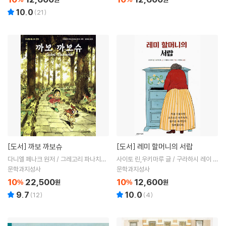
10.0
(
21
)
[도서]
까보 까보슈
[도서]
레미 할머니의 서랍
다니엘 페나크 원저 / 그레고리 파나치오
사이토 린,우키마루 글 / 구라하시 레이 그
네 글그림 / 윤정임 역
림 / 고향옥 역
문학과지성사
문학과지성사
10
22,500
10
12,600
%
원
%
원
9.7
10.0
(
12
)
(
4
)