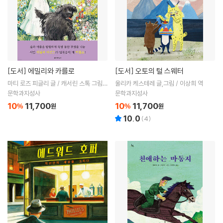
[도서]
에밀리와 카를로
[도서]
오토의 털 스웨터
마티 로즈 피글리 글 / 캐서린 스톡 그림 /
울리카 케스테레 글,그림 / 이상희 역
이상희 역
문학과지성사
문학과지성사
10
11,700
10
11,700
%
원
%
원
10.0
(
4
)