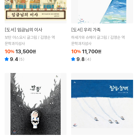
[도서]
임금님의 이사
[도서]
우리 가족
보탄 야스요시 글그림 / 김영순 역
하세가와 슈헤이 글그림 / 김영순 역
문학과지성사
문학과지성사
10
13,500
10
11,700
%
원
%
원
9.4
9.8
(
5
)
(
4
)