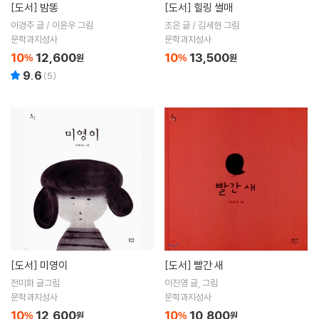
[도서]
밤똥
[도서]
힐링 썰매
이경주 글 / 이윤우 그림
조은 글 / 김세현 그림
문학과지성사
문학과지성사
10
12,600
10
13,500
%
원
%
원
9.6
(
5
)
[도서]
미영이
[도서]
빨간 새
전미화 글그림
이진영 글, 그림
문학과지성사
문학과지성사
10
12,600
10
10,800
%
원
%
원