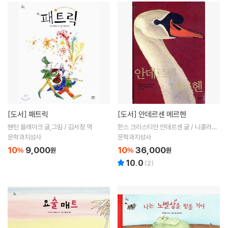
[도서]
패트릭
[도서]
안데르센 메르헨
퀜틴 블레이크 글,그림 / 김서정 역
한스 크리스티안 안데르센 글 / 니콜라우
스 하이델바흐 그림 / 김서정 역
문학과지성사
문학과지성사
10
9,000
10
36,000
%
원
%
원
10.0
(
2
)