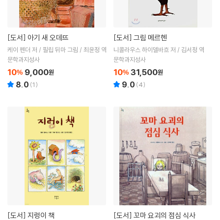
[도서]
아기 새 오데뜨
[도서]
그림 메르헨
케이 펜더 저 / 필립 뒤마 그림 / 최윤정 역
니콜라우스 하이델바흐 저 / 김서정 역
문학과지성사
문학과지성사
10
9,000
10
31,500
%
원
%
원
8.0
9.0
(
1
)
(
4
)
[도서]
지렁이 책
[도서]
꼬마 요괴의 점심 식사