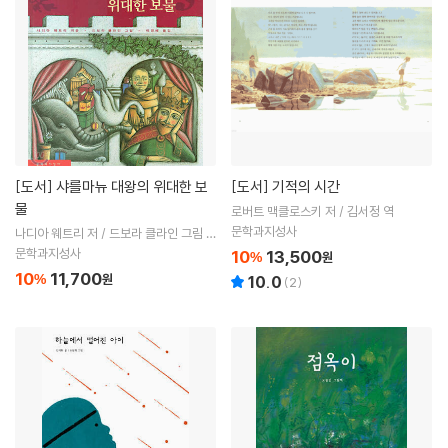
[도서]
샤를마뉴 대왕의 위대한 보
[도서]
기적의 시간
물
로버트 맥클로스키 저 / 김서정 역
문학과지성사
나디아 웨트리 저 / 드보라 클라인 그림 /
이경혜 역
문학과지성사
10
13,500
%
원
10
11,700
%
원
10.0
(
2
)