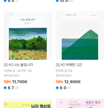
8.0
10.0
(
1
)
(
5
)
[도서]
나는 돌입니다
[도서]
어쩌면 그건
이경혜 글 / 송지영 그림
전미화 글그림
문학과지성사
문학과지성사
10
11,700
10
12,600
%
원
%
원
8.7
6.0
(
3
)
(
1
)