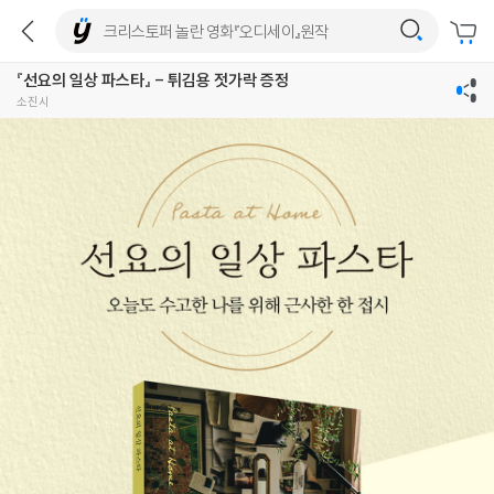
『선요의 일상 파스타』 - 튀김용 젓가락 증정
소진시