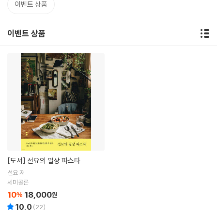
이벤트 상품
이벤트 상품
[도서]
선요의 일상 파스타
선요 저
세미콜론
10
18,000
%
원
10.0
(
22
)