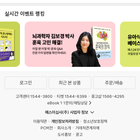
실시간 이벤트 랭킹
로그인
최근 본 상품
주문/배송
고객센터 1544-3800
티켓 1544-6399
중고샵 1566-4295
eBook 1:1문의/채팅상담
예스이십사(주) 사업자 정보
이용약관
개인정보처리방침
청소년보호정책
PC버전
회사소개
거래처관계자께
도서홍보
광고