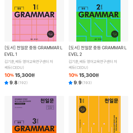
[도서]
천일문 중등 GRAMMAR L
[도서]
천일문 중등 GRAMMAR L
EVEL 1
EVEL 2
김기훈,쎄듀 영어교육연구센터 저
김기훈,쎄듀 영어교육연구센터 저
쎄듀(CEDU)
쎄듀(CEDU)
10
15,300
10
15,300
%
원
%
원
9.8
9.9
(
192
)
(
193
)