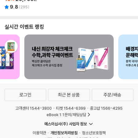
9.8
(
295
)
실시간 이벤트 랭킹
로그인
최근 본 상품
주문/배송
고객센터 1544-3800
티켓 1544-6399
중고샵 1566-4295
eBook 1:1문의/채팅상담
예스이십사(주) 사업자 정보
이용약관
개인정보처리방침
청소년보호정책