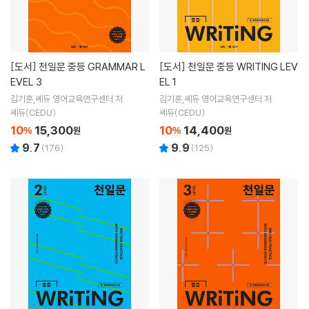
[도서]
천일문 중등 GRAMMAR L
[도서]
천일문 중등 WRITING LEV
EVEL 3
EL 1
김기훈,쎄듀 영어교육연구센터 저
김기훈,쎄듀 영어교육연구센터 저
쎄듀(CEDU)
쎄듀(CEDU)
10
15,300
10
14,400
%
원
%
원
9.7
9.9
(
176
)
(
125
)