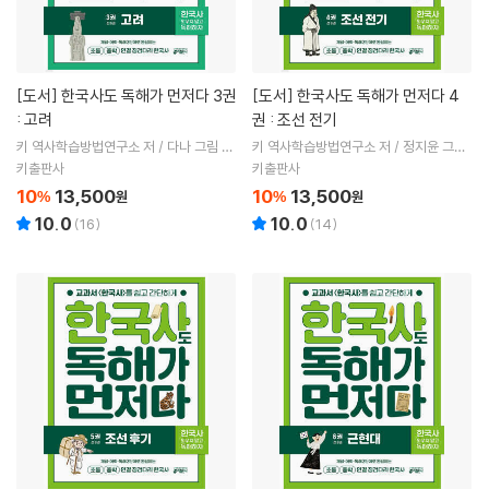
[도서]
한국사도 독해가 먼저다 3권
[도서]
한국사도 독해가 먼저다 4
: 고려
권 : 조선 전기
키 역사학습방법연구소 저 / 다나 그림 /
키 역사학습방법연구소 저 / 정지윤 그림
서울대 뿌리깊은 역사나무 감수
/ 서울대 뿌리깊은 역사나무 감수
키출판사
키출판사
10
13,500
10
13,500
%
원
%
원
10.0
10.0
(
16
)
(
14
)