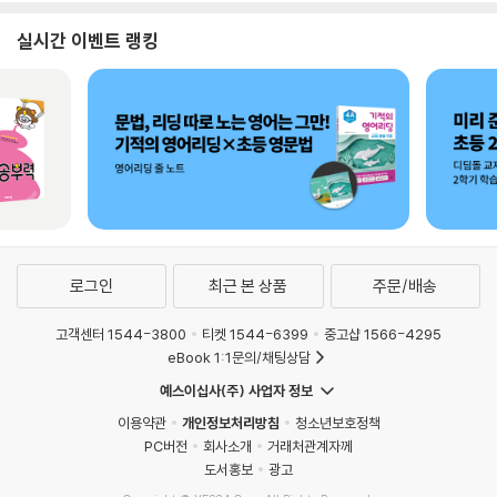
실시간 이벤트 랭킹
로그인
최근 본 상품
주문/배송
고객센터 1544-3800
티켓 1544-6399
중고샵 1566-4295
eBook 1:1문의/채팅상담
예스이십사(주) 사업자 정보
이용약관
개인정보처리방침
청소년보호정책
PC버전
회사소개
거래처관계자께
도서홍보
광고