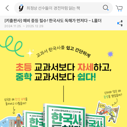
[키출판사] 예비 중등 필수! 한국사도 독해가 먼저다 - L홀더
2024.11.25. ~ 2025.12.29.