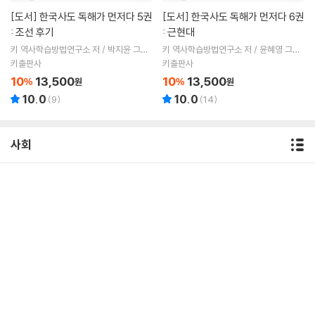
[도서]
한국사도 독해가 먼저다 5권
[도서]
한국사도 독해가 먼저다 6권
: 조선 후기
: 근현대
키 역사학습방법연구소 저 / 박지윤 그림
키 역사학습방법연구소 저 / 윤혜영 그림
/ 서울대 뿌리깊은 역사나무 감수
/ 서울대 뿌리깊은 역사나무 감수
키출판사
키출판사
10
13,500
10
13,500
%
원
%
원
10.0
10.0
(
9
)
(
14
)
사회