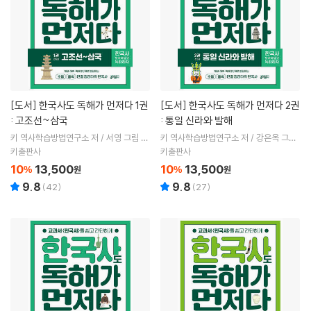
[도서]
한국사도 독해가 먼저다 1권
[도서]
한국사도 독해가 먼저다 2권
: 고조선~삼국
: 통일 신라와 발해
키 역사학습방법연구소 저 / 서영 그림 /
키 역사학습방법연구소 저 / 강은옥 그림
서울대 뿌리깊은 역사나무 감수
/ 서울대 뿌리깊은 역사나무 감수
키출판사
키출판사
10
13,500
10
13,500
%
원
%
원
9.8
9.8
(
42
)
(
27
)