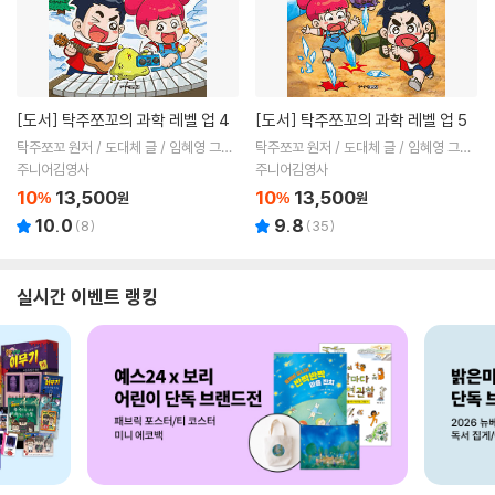
[도서]
탁주쪼꼬의 과학 레벨 업 4
[도서]
탁주쪼꼬의 과학 레벨 업 5
탁주쪼꼬 원저 / 도대체 글 / 임혜영 그림
탁주쪼꼬 원저 / 도대체 글 / 임혜영 그림
/ 김희목,샌드박스네트워크 감수
/ 김희목,샌드박스네트워크 감수
주니어김영사
주니어김영사
10
13,500
10
13,500
%
원
%
원
10.0
9.8
(
8
)
(
35
)
실시간 이벤트 랭킹