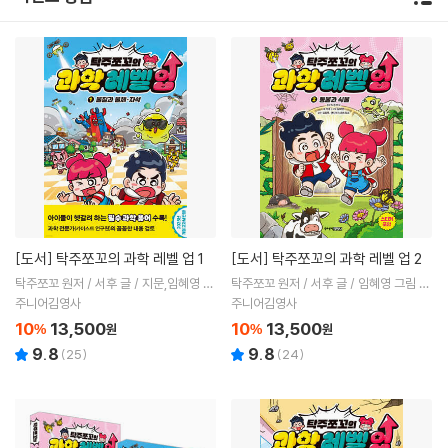
[도서]
탁주쪼꼬의 과학 레벨 업 1
[도서]
탁주쪼꼬의 과학 레벨 업 2
탁주쪼꼬 원저 / 서후 글 / 지문,임혜영 그
탁주쪼꼬 원저 / 서후 글 / 임혜영 그림 /
림 / 김희목,샌드박스네트워크 감수
김희목,샌드박스네트워크 감수
주니어김영사
주니어김영사
10
13,500
10
13,500
%
원
%
원
9.8
9.8
(
25
)
(
24
)