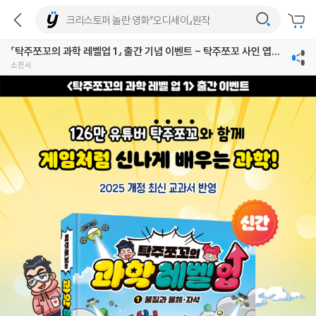
『탁주쪼꼬의 과학 레벨업 1』 출간 기념 이벤트 - 탁주쪼꼬 사인 엽서
& 탁주쪼꼬 오뚝이
소진시