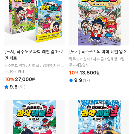
[도서]
탁주쪼꼬 과학 레벨 업 1~2
[도서]
탁주쪼꼬의 과학 레벨 업 3
권 세트
탁주쪼꼬 원저 / 서후 글 / 임혜영 그림 /
김희목,샌드박스네트워크 감수
주니어김영사
탁주쪼꼬 원저 / 서후 글 / 임혜영,지문 그
림
주니어김영사
10
13,500
%
원
10
27,000
%
원
9.9
(
17
)
9.8
(
51
)