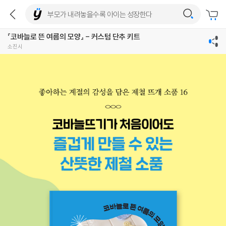
『코바늘로 뜬 여름의 모양』 - 커스텀 단추 키트
소진시