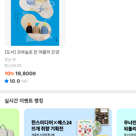
[도서]
코바늘로 뜬 여름의 모양
몬순 저
한스미디어
10
19,800
%
원
10.0
(
19
)
실시간 이벤트 랭킹