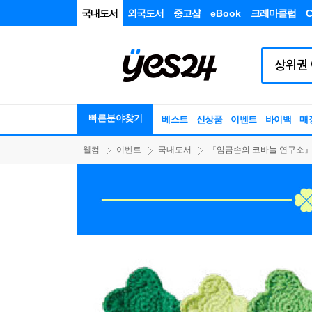
국내도서
외국도서
중고샵
eBook
크레마클럽
C
빠른분야찾기
베스트
신상품
이벤트
바이백
매
웰컴
이벤트
국내도서
『임금손의 코바늘 연구소』 - 뒤집