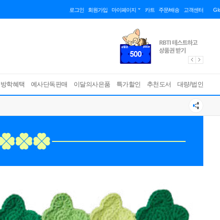
로그인
회원가입
마이페이지
카트
주문/배송
고객센터
Gl
름방학혜택
예사단독판매
이달의사은품
특가할인
추천도서
대량/법인