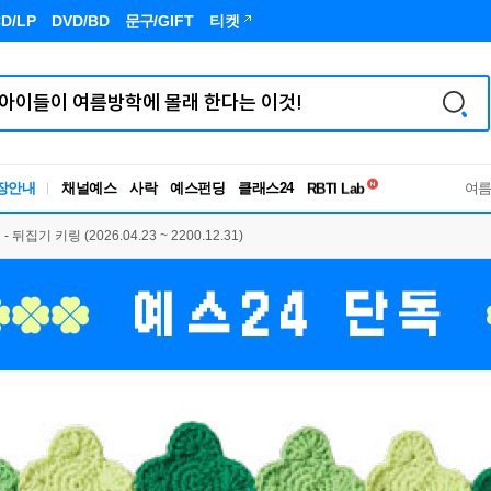
D/LP
DVD/BD
문구
/GIFT
티켓
독서유형검사
장안내
채널예스
사락
예스펀딩
클래스24
RBTI Lab
여
독서유형검사
기 키링 (2026.04.23 ~ 2200.12.31)