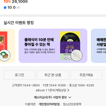
10
26,100
%
원
10.0
(
8
)
실시간 이벤트 랭킹
로그인
최근 본 상품
주문/배송
고객센터 1544-3800
티켓 1544-6399
중고샵 1566-4295
eBook 1:1문의/채팅상담
예스이십사(주) 사업자 정보
이용약관
개인정보처리방침
청소년보호정책