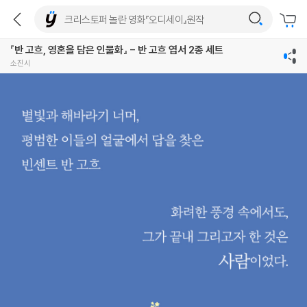
『반 고흐, 영혼을 담은 인물화』 - 반 고흐 엽서 2종 세트
소진시