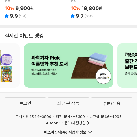
창비
창비
10
9,900
10
19,800
%
원
%
원
9.9
9.7
(
58
)
(
385
)
실시간 이벤트 랭킹
로그인
최근 본 상품
주문/배송
고객센터 1544-3800
티켓 1544-6399
중고샵 1566-4295
eBook 1:1문의/채팅상담
예스이십사(주) 사업자 정보