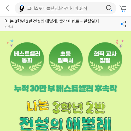
『나는 3학년 2반 전설의 애벌레』 출간 이벤트 - 관찰일지
소진시