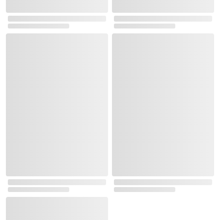
실시간 이벤트 랭킹
로그인
최근 본 상품
주문/배송
고객센터 1544-3800
티켓 1544-6399
중고샵 1566-4295