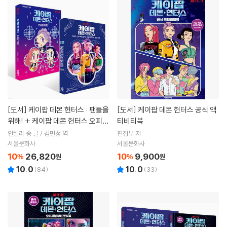
[도서]
케이팝 데몬 헌터스 : 팬들을
[도서]
케이팝 데몬 헌터스 공식 액
위해! + 케이팝 데몬 헌터스 오피셜
티비티북
포스터북 THE OFFICIAL POSTE
안젤라 송 글 / 김민정 역
편집부 저
R BOOK 세트
서울문화사
서울문화사
10
26,820
10
9,900
%
원
%
원
10.0
10.0
(
84
)
(
33
)