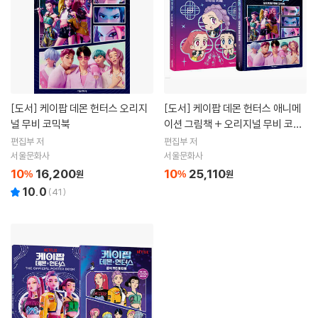
[도서]
케이팝 데몬 헌터스 오리지
[도서]
케이팝 데몬 헌터스 애니메
널 무비 코믹북
이션 그림책 + 오리지널 무비 코믹
북 세트
편집부 저
편집부 저
서울문화사
서울문화사
10
16,200
10
25,110
%
원
%
원
10.0
(
41
)