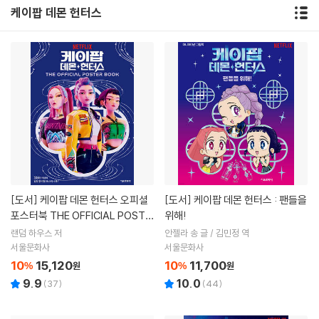
케이팝 데몬 헌터스
[도서]
케이팝 데몬 헌터스 오피셜
[도서]
케이팝 데몬 헌터스 : 팬들을
포스터북 THE OFFICIAL POSTE
위해!
R BOOK
랜덤 하우스 저
안젤라 송 글 / 김민정 역
서울문화사
서울문화사
10
15,120
10
11,700
%
원
%
원
9.9
10.0
(
37
)
(
44
)