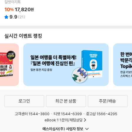
길벗이지톡
10
17,820
%
원
9.9
(
21
)
실시간 이벤트 랭킹
로그인
최근 본 상품
주문/배송
고객센터 1544-3800
티켓 1544-6399
중고샵 1566-4295
eBook 1:1문의/채팅상담
예스이십사(주) 사업자 정보