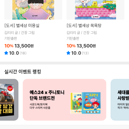
[도서]
별세상 미용실
[도서]
별세상 목욕탕
김리리 글 / 간장 그림
김리리 글 / 간장 그림
기탄출판
기탄출판
10
13,500
10
13,500
%
원
%
원
10.0
10.0
(
18
)
(
13
)
실시간 이벤트 랭킹