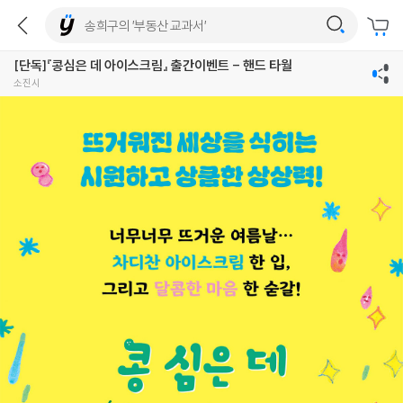
[단독]『콩심은 데 아이스크림』 출간이벤트 - 핸드 타월
소진시