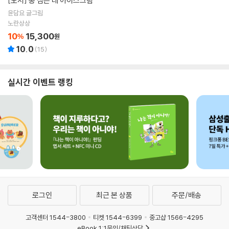
[도서]
콩 심은 데 아이스크림
윤담요 글그림
노란상상
10
15,300
%
원
10.0
(
15
)
실시간 이벤트 랭킹
로그인
최근 본 상품
주문/배송
고객센터 1544-3800
티켓 1544-6399
중고샵 1566-4295
eBook 1:1문의/채팅상담