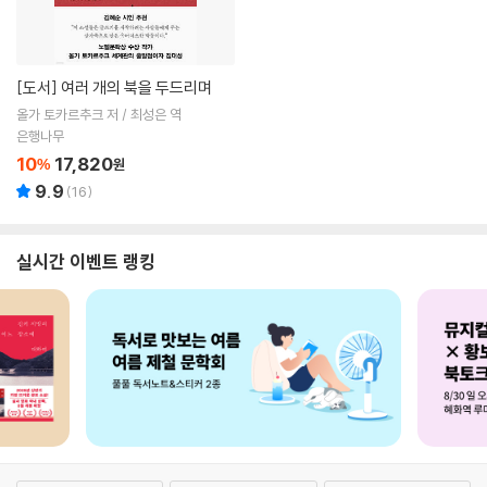
[도서]
여러 개의 북을 두드리며
올가 토카르추크 저 / 최성은 역
은행나무
10
17,820
%
원
9.9
(
16
)
실시간 이벤트 랭킹