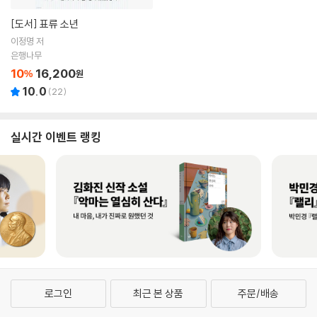
[도서]
표류 소년
이정명 저
은행나무
10
16,200
%
원
10.0
(
22
)
실시간 이벤트 랭킹
로그인
최근 본 상품
주문/배송