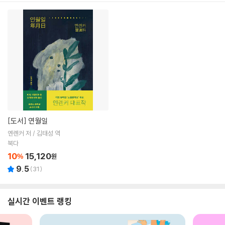
[도서]
연월일
옌롄커 저 / 김태성 역
북다
10
15,120
%
원
9.5
(
31
)
실시간 이벤트 랭킹