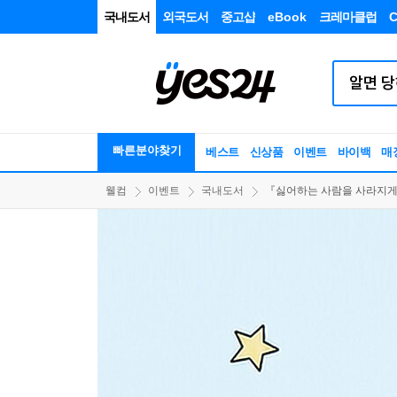
국내도서
외국도서
중고샵
eBook
크레마클럽
C
빠른분야찾기
베스트
신상품
이벤트
바이백
매
웰컴
이벤트
국내도서
『싫어하는 사람을 사라지게 하는 