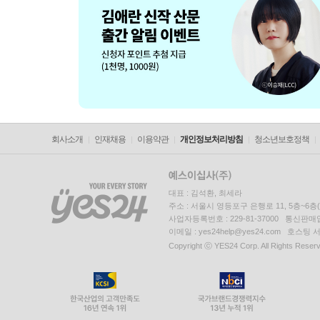
회사소개
인재채용
이용약관
개인정보처리방침
청소년보호정책
대표 : 김석환, 최세라
주소 : 서울시 영등포구 은행로 11, 5층~6
사업자등록번호 : 229-81-37000 통신판매업신
이메일 : yes24help@yes24.com 호스
Copyright ⓒ YES24 Corp. All Rights Reser