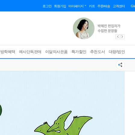
로그인
회원가입
마이페이지
카트
주문/배송
고객센터
Gl
름방학혜택
예사단독판매
이달의사은품
특가할인
추천도서
대량/법인