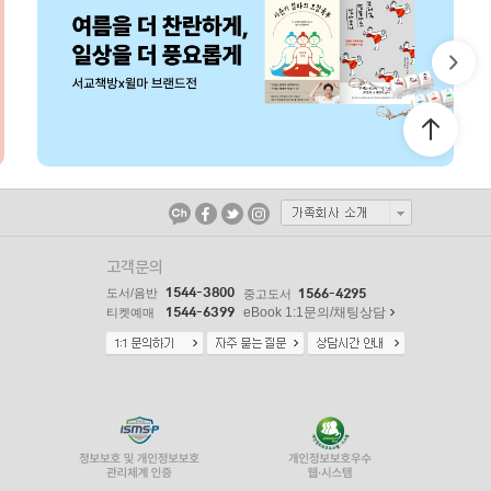
고객문의
1544-3800
도서/음반
1566-4295
중고도서
1544-6399
eBook 1:1문의/채팅상담
티켓예매