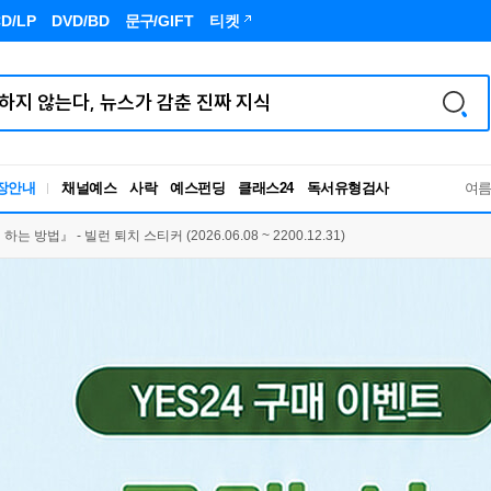
D/LP
DVD/BD
문구
/GIFT
티켓
독서유형검사
장안내
채널예스
사락
예스펀딩
클래스24
RBTI Lab
여
독서유형검사
방법』 - 빌런 퇴치 스티커 (2026.06.08 ~ 2200.12.31)