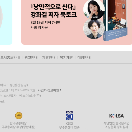
도서홍보안내
광고안내
제휴안내
복지제휴
매장안내
층(여의도동,일신빌딩)
고 : 제 2005-02682호
사업자 정보확인
팅 서비스사업자 : 예스이십사(주)
ved.
PYEVENTWEB2