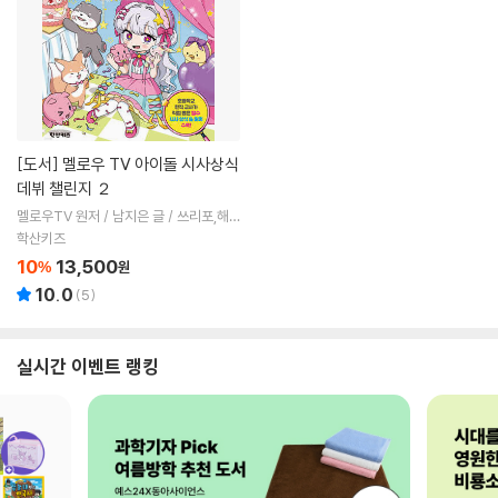
[도서]
멜로우 TV 아이돌 시사상식
데뷔 챌린지 ２
멜로우TV 원저 / 남지은 글 / 쓰리포,해얌
그림 / 표수현 감수
학산키즈
10
13,500
%
원
10.0
(
5
)
실시간 이벤트 랭킹