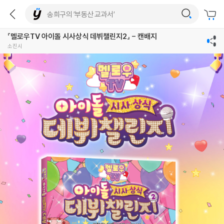
『멜로우TV 아이돌 시사상식 데뷔챌린지2』 - 캔배지
소진시