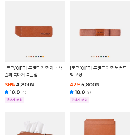
[문구/GIFT]
톤랜드 가죽 자석 책
[문구/GIFT]
톤랜드 가죽 북밴드
갈피 북마커 북클립
책 고정
36
4,800
42
5,800
%
원
%
원
10.0
10.0
(
4
)
(
3
)
판매자 배송
판매자 배송