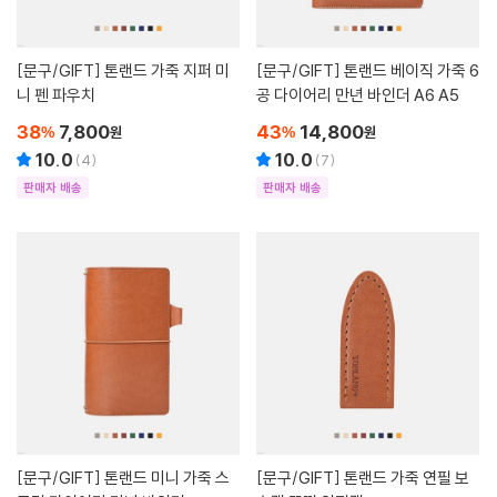
[문구/GIFT]
톤랜드 가죽 지퍼 미
[문구/GIFT]
톤랜드 베이직 가죽 6
니 펜 파우치
공 다이어리 만년 바인더 A6 A5
38
7,800
43
14,800
%
원
%
원
10.0
10.0
(
4
)
(
7
)
판매자 배송
판매자 배송
[문구/GIFT]
톤랜드 미니 가죽 스
[문구/GIFT]
톤랜드 가죽 연필 보