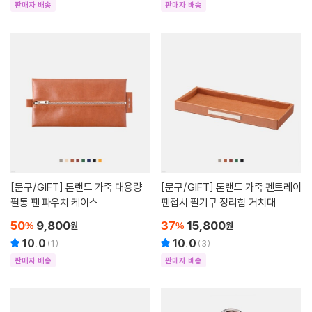
판매자 배송
판매자 배송
[문구/GIFT]
톤랜드 가죽 대용량
[문구/GIFT]
톤랜드 가죽 펜트레이
필통 펜 파우치 케이스
펜접시 필기구 정리함 거치대
50
9,800
37
15,800
%
원
%
원
10.0
10.0
(
1
)
(
3
)
판매자 배송
판매자 배송