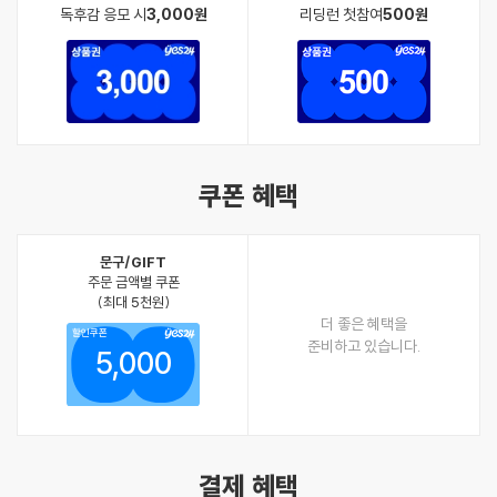
독후감 응모 시
3,000원
리딩런 첫참여
500원
쿠폰 혜택
문구/GIFT
주문 금액별 쿠폰
(최대 5천원)
더 좋은 혜택을
할인쿠폰
준비하고 있습니다.
5,000
결제 혜택