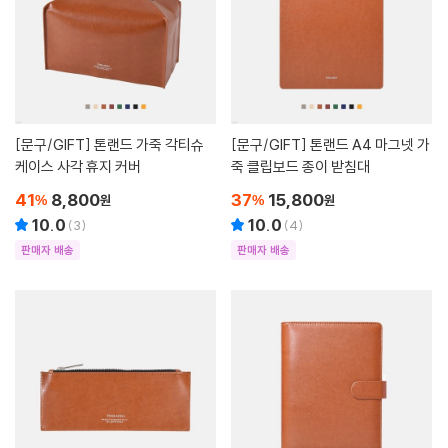
[문구/GIFT]
톤랜드 가죽 각티슈
[문구/GIFT]
톤랜드 A4 마그넷 가
케이스 사각 휴지 커버
죽 클립보드 종이 받침대
41
8,800
37
15,800
%
원
%
원
10.0
10.0
(
3
)
(
4
)
판매자 배송
판매자 배송