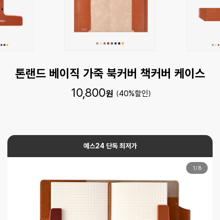
톤랜드 베이직 가죽 북커버 책커버 케이스
10,800
원
40
%
예스24 단독 최저가
1
/
8