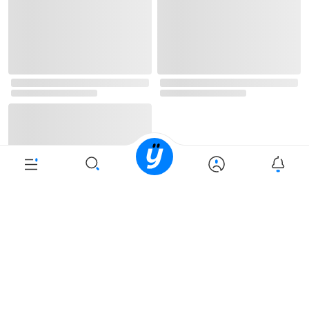
고객센터 1544-3800
티켓 1544-6399
중고샵 1566-4295
eBook 1:1문의/채팅상담
예스이십사(주) 사업자 정보
이용약관
개인정보처리방침
청소년보호정책
PC버전
회사소개
거래처관계자께
도서홍보
광고
Copyright © YES24 Corp. All Rights Reserved.
PYEVENTWEB3