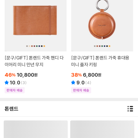
[문구/GIFT]
톤랜드 가죽 핸디 다
[문구/GIFT]
톤랜드 가죽 휴대용
이어리 미니 만년 무지
미니 줄자 키링
46
10,800
38
6,800
%
원
%
원
10.0
9.0
(
3
)
(
4
)
판매자 배송
판매자 배송
톤랜드