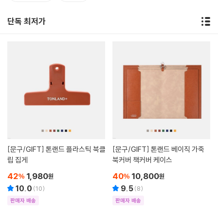
단독 최저가
[문구/GIFT]
톤랜드 플라스틱 북클
[문구/GIFT]
톤랜드 베이직 가죽
립 집게
북커버 책커버 케이스
42
1,980
40
10,800
%
원
%
원
10.0
9.5
(
10
)
(
8
)
판매자 배송
판매자 배송