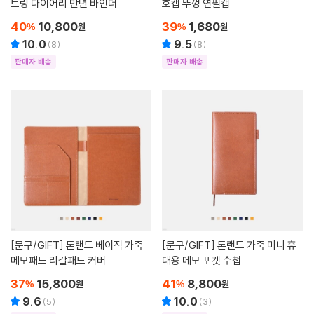
트링 다이어리 만년 바인더
호캡 뚜껑 연필캡
40
10,800
39
1,680
%
원
%
원
10.0
9.5
(
8
)
(
8
)
판매자 배송
판매자 배송
[문구/GIFT]
톤랜드 베이직 가죽
[문구/GIFT]
톤랜드 가죽 미니 휴
메모패드 리갈패드 커버
대용 메모 포켓 수첩
37
15,800
41
8,800
%
원
%
원
9.6
10.0
(
5
)
(
3
)