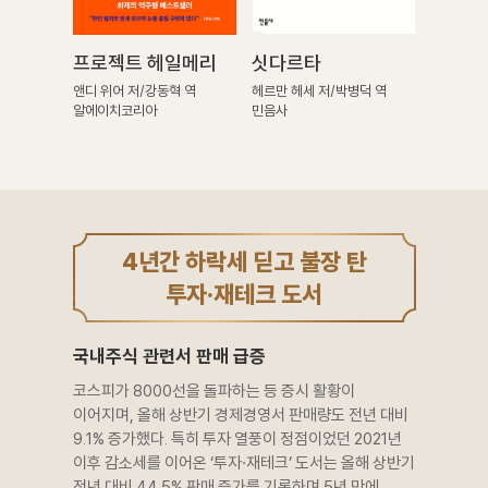
프로젝트 헤일메리
싯다르타
앤디 위어 저/강동혁 역
헤르만 헤세 저/박병덕 역
알에이치코리아
민음사
4년간 하락세 딛고 불장 탄
투자·재테크 도서
국내주식 관련서 판매 급증
코스피가 8000선을 돌파하는 등 증시 활황이
이어지며, 올해 상반기 경제경영서 판매량도 전년 대비
9.1% 증가했다. 특히 투자 열풍이 정점이었던 2021년
이후 감소세를 이어온 ‘투자·재테크’ 도서는 올해 상반기
전년 대비 44.5% 판매 증가를 기록하며 5년 만에