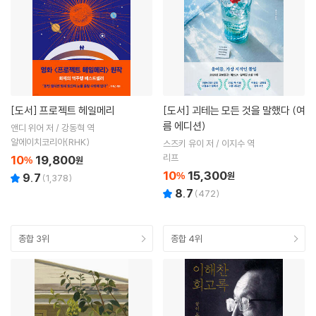
[도서]
프로젝트 헤일메리
[도서]
괴테는 모든 것을 말했다 (여
름 에디션)
앤디 위어 저 / 강동혁 역
알에이치코리아(RHK)
스즈키 유이 저 / 이지수 역
리프
10
19,800
%
원
10
15,300
%
원
9.7
(
1,378
)
8.7
(
472
)
종합 3위
종합 4위