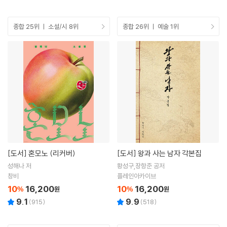
종합 25위 ㅣ 소설/시 8위
종합 26위 ㅣ 예술 1위
[도서]
혼모노 (리커버)
[도서]
왕과 사는 남자 각본집
성해나 저
황성구,장항준 공저
창비
플레인아카이브
10
16,200
10
16,200
%
원
%
원
9.1
9.9
(
915
)
(
518
)