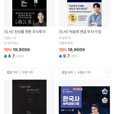
[도서]
진보를 위한 주식투자
[도서]
박곰희 연금 부자 수업
이광수 저
박곰희 저
21세기북스
인플루엔셜
10
19,800
10
18,900
%
원
%
원
8.7
9.7
(
235
)
(
521
)
종합 7위 ㅣ 인문 1위
종합 8위 ㅣ 수험서 1위