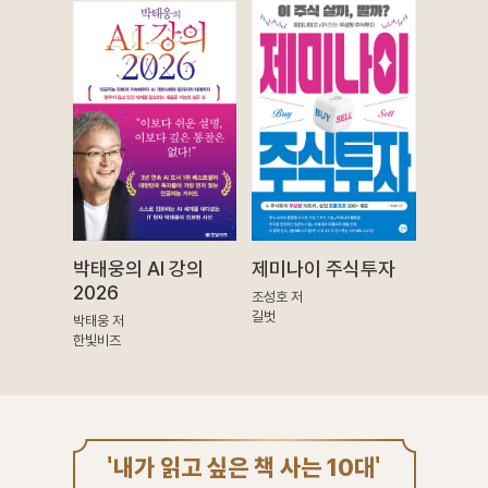
박태웅의 AI 강의
제미나이 주식투자
2026
조성호 저
길벗
박태웅 저
한빛비즈
'내가 읽고 싶은 책 사는 10대'