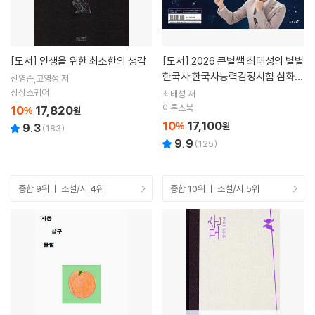
[도서]
인생을 위한 최소한의 생각
[도서]
2026 큰별쌤 최태성의 별별
한국사 한국사능력검정시험 심화
신영준,고영성 저
(1,2,3급) 상
상상스퀘어
최태성 저
이투스북
10
17,820
%
원
10
17,100
%
원
9.3
(
183
)
9.9
(
125
)
종합 9위 ㅣ 소설/시 4위
종합 10위 ㅣ 소설/시 5위