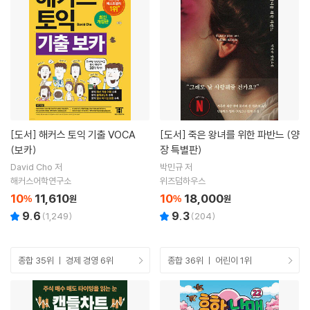
[도서]
해커스 토익 기출 VOCA
[도서]
죽은 왕녀를 위한 파반느 (양
(보카)
장 특별판)
David Cho 저
박민규 저
해커스어학연구소
위즈덤하우스
10
11,610
10
18,000
%
원
%
원
9.6
9.3
(
1,249
)
(
204
)
종합 35위 ㅣ 경제 경영 6위
종합 36위 ㅣ 어린이 1위