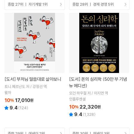
종합 27위 ㅣ 자기계발 1위
종합 28위 ㅣ 경제 경영 5위
[도서]
부처님 말씀대로 살아보니
[도서]
돈의 심리학 (50만 부 기념
뉴 에디션)
토니 페르난도 저 / 강정선 역
윌마
모건 하우절 저 / 이지연 역
인플루엔셜
10
17,010
%
원
10
22,320
%
원
9.4
(
124
)
9.4
(
1,328
)
종합 29위 ㅣ 에세이 2위
종합 30위 ㅣ 에세이 3위