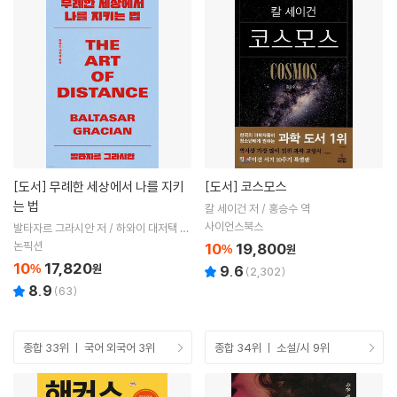
[도서]
무례한 세상에서 나를 지키
[도서]
코스모스
는 법
칼 세이건 저 / 홍승수 역
사이언스북스
발타자르 그라시안 저 / 하와이 대저택 편
저
논픽션
10
19,800
%
원
10
17,820
%
원
9.6
(
2,302
)
8.9
(
63
)
종합 33위 ㅣ 국어 외국어 3위
종합 34위 ㅣ 소설/시 9위