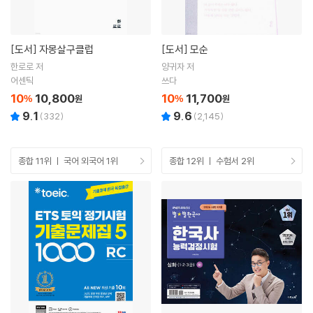
[도서]
자몽살구클럽
[도서]
모순
한로로 저
양귀자 저
어센틱
쓰다
10
10,800
10
11,700
%
원
%
원
9.1
9.6
(
332
)
(
2,145
)
종합 11위 ㅣ 국어 외국어 1위
종합 12위 ㅣ 수험서 2위