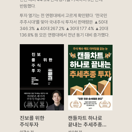
반등했다.
투자 열기는 전 연령대에서 고르게 확인됐다. ‘전국민
주주시대’를 맞아 국내주식 투자서 판매량은 ▲50대
346.3% ▲40대 267.2% ▲30대 177.4% ▲20대
136.8% 등 모든 연령대에서 전년 동기 대비 증가했다.
진보를 위한
캔들차트 하나로
주식투자
끝내는 추세추종
투자
이광수 저
성승현 저