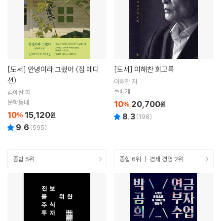
[도서]
안녕이라 그랬어 (집 에디
[도서]
이해찬 회고록
션)
이해찬 저
돌베개
김애란 저
문학동네
10
20,700
%
원
10
15,120
%
원
8.3
(
198
)
9.6
(
595
)
종합 5위
종합 6위 ㅣ 경제 경영 2위