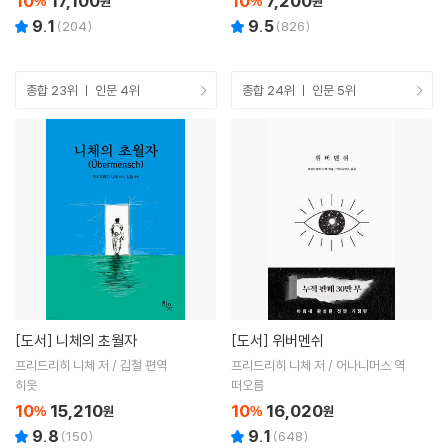
10
17,100
10
7,200
%
원
%
원
9.1
9.5
(
204
)
(
826
)
종합 23위 ㅣ 인문 4위
종합 24위 ㅣ 인문 5위
[도서]
니체의 초월자
[도서]
위버멘쉬
프리드리히 니체 저 / 김철 편역
프리드리히 니체 저 / 어나니머스 역
히읏
떠오름
10
15,210
10
16,020
%
원
%
원
9.8
9.1
(
150
)
(
648
)