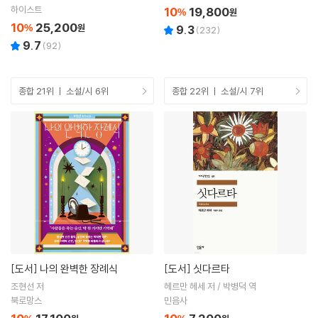
하이스트
10
19,800
%
원
10
25,200
%
원
9.3
(
232
)
9.7
(
92
)
종합 21위 ㅣ 소설/시 6위
종합 22위 ㅣ 소설/시 7위
[도서]
나의 완벽한 장례식
[도서]
싯다르타
조현선 저
헤르만 헤세 저 / 박병덕 역
북로망스
민음사