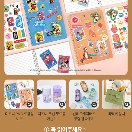
디즈니 PVC 트윈링
디즈니 무선 무드등
산리오캐릭터즈
빅백 키링백
노트
가습기
투명 펜파우치
꼭 읽어주세요