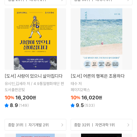
[도서]
사랑이 있으니 살아집디다
[도서]
어른의 행복은 조용하다
유시민,김세라 저 / 4.9통일평화재단 편
태수 저
도서출판은빛
페이지2북스
10
16,200
10
16,020
%
원
%
원
8.9
9.5
(
149
)
(
533
)
종합 31위 ㅣ 자기계발 2위
종합 32위 ㅣ 자연과학 1위