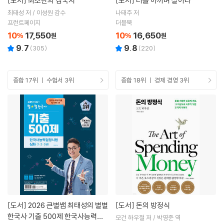
[도서]
최소한의 삼국지
[도서]
너를 아끼며 살아라
최태성 저 / 이성원 감수
나태주 저
프런트페이지
더블북
10
17,550
10
16,650
%
원
%
원
9.7
9.8
(
305
)
(
220
)
종합 17위 ㅣ 수험서 3위
종합 18위 ㅣ 경제 경영 3위
[도서]
2026 큰별쌤 최태성의 별별
[도서]
돈의 방정식
한국사 기출 500제 한국사능력검
모건 하우절 저 / 박영준 역