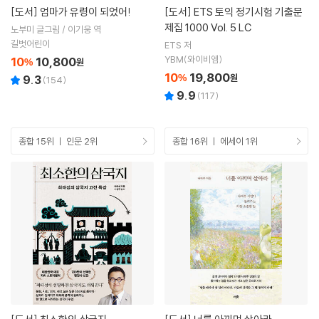
[도서]
엄마가 유령이 되었어!
[도서]
ETS 토익 정기시험 기출문
제집 1000 Vol. 5 LC
노부미 글그림 / 이기웅 역
길벗어린이
ETS 저
YBM(와이비엠)
10
10,800
%
원
10
19,800
%
원
9.3
(
154
)
9.9
(
117
)
종합 15위 ㅣ 인문 2위
종합 16위 ㅣ 에세이 1위