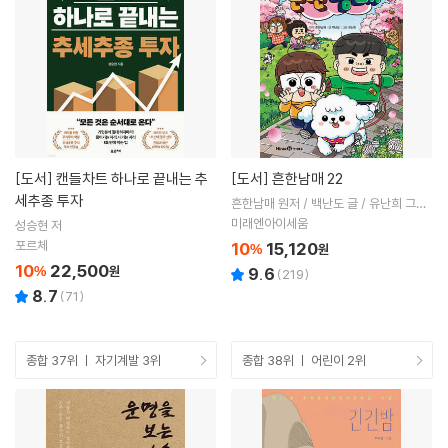
[도서]
캔들차트 하나로 끝내는 추
[도서]
흔한남매 22
세추종 투자
흔한남매 원저 / 백난도 글 / 유난희 그림
/ 흔한컴퍼니 감수
미래엔아이세움
성승현 저
포르체
10
15,120
%
원
10
22,500
%
원
9.6
(
219
)
8.7
(
71
)
종합 37위 ㅣ 자기계발 3위
종합 38위 ㅣ 어린이 2위