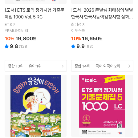
[도서]
ETS 토익 정기시험 기출문
[도서]
2026 큰별쌤 최태성의 별별
제집 1000 Vol. 5 RC
한국사 한국사능력검정시험 심화
(1,2,3급) 하
ETS 저
최태성 저
YBM(와이비엠)
이투스북
10
19,800
10
16,650
%
원
%
원
9.8
9.9
(
128
)
(
93
)
종합 13위 ㅣ 유아 1위
종합 14위 ㅣ 국어 외국어 2위