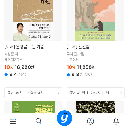
[도서]
운명을 보는 기술
[도서]
긴긴밤
박성준 저
루리 글,그림
페이지2북스
문학동네
10
16,920
10
11,250
%
원
%
원
9.4
9.8
(
151
)
(
1,776
)
종합 39위 ㅣ 수험서 4위
종합 40위 ㅣ 소설/시 10위