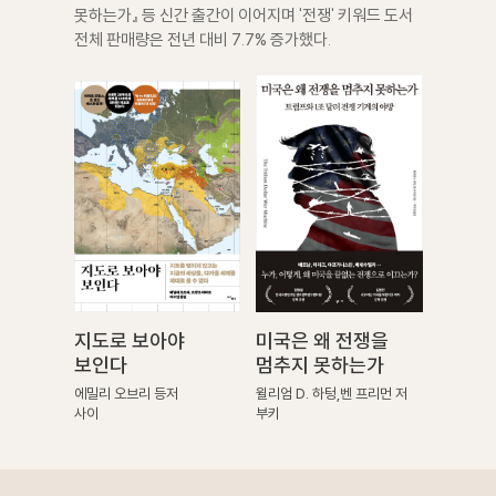
못하는가』 등 신간 출간이 이어지며 '전쟁' 키워드 도서
전체 판매량은 전년 대비 7.7% 증가했다.
지도로 보아야
미국은 왜 전쟁을
보인다
멈추지 못하는가
에밀리 오브리 등저
윌리엄 D. 하텅,벤 프리먼 저
사이
부키