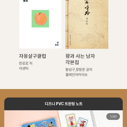
자몽살구클럽
왕과 사는 남자
각본집
한로로 저
어센틱
황성구,장항준 공저
플레인아카이브
디즈니 PVC 트윈링 노트
1
/
61