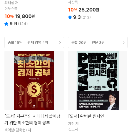
정시험 심화(1,2,3급)
서삼독
최태성 저
이투스북
10
25,200
%
원
10
19,800
%
원
9.3
(
213
)
9.9
(
124
)
종합 19위 ㅣ 경제 경영 4위
종합 20위 ㅣ 인문 3위
[도서]
자본주의 시대에서 살아남
[도서]
완벽한 원시인
기 위한 최소한의 경제 공부
자청 저
필로틱
백억남(김욱현) 저