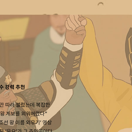
교수 강력 추천
래만 따라 불렀는데 복잡한
 왕 계보를 외워버렸다”
조선 왕 이름 외우기’ 영상
은 ‘유요’가 그 주인공이다.