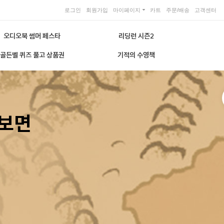
로그인
회원가입
마이페이지
카트
주문/배송
고객센터
오디오북 썸머 페스타
리딩런 시즌2
골든벨 퀴즈 풀고 상품권
기적의 수영책
 보면