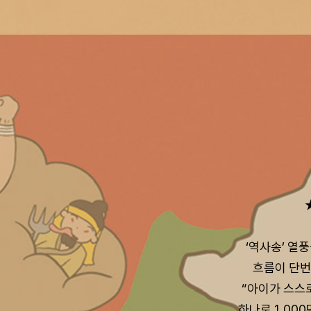
‘역사송’ 열
흐름이 단번
“아이가 스스로
하나로 1,00