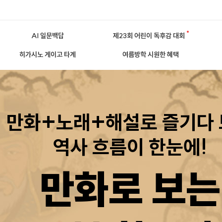
AI 일문백답
제23회 어린이 독후감 대회
히가시노 게이고 타계
여름방학 시원한 혜택
만화+노래+해설로 즐기다
역사 흐름이 한눈에!
만화로 보는