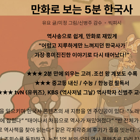
만화로 보는 5분 한국사
유요 글/미정 그림/신병주 감수
빅피시
역사송으로 쉽게, 만화로 재밌게
“어렵고 지루하게만 느껴지던 한국사가
가장 흥미진진한 이야기로 다시 태어났다!”
★★★ 2분 만에 외우는 고려․조선 왕 계보도 수록
★★★ 중고등 내신 / 수능 / 한능검 필독서
★★★ tvN 〈유퀴즈〉, KBS 〈역사저널 그날〉 역사학자 신병주 
풍을 일으키며 한국사 콘텐츠의 새 지평을 연 주인공이 있다. “노
에 잡혔다” “태어나서 처음으로 역사가 재밌어졌다” “반 전체가
 역사책을 찾아 읽는다” 같은 각계각층의 후기가 줄을 잇는다. ‘
0만 조회수를 돌파하고, 누적 1억 뷰의 국민 역사 콘텐츠로 자리 잡