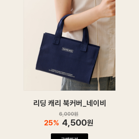
리딩 캐리 북커버_네이비
6,000
원
4,500
25
%
원