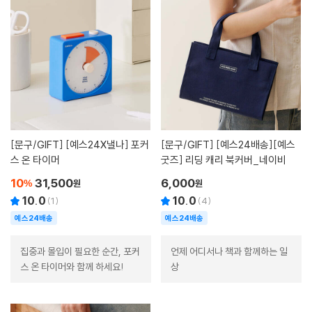
[문구/GIFT]
[예스24X낼나] 포커
[문구/GIFT]
[예스24배송][예스
스 온 타이머
굿즈] 리딩 캐리 북커버_네이비
10
31,500
6,000
%
원
원
10.0
10.0
(
1
)
(
4
)
예스24배송
예스24배송
집중과 몰입이 필요한 순간, 포커
언제 어디서나 책과 함께하는 일
스 온 타이머와 함께 하세요!
상