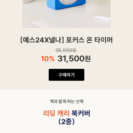
[예스24X낼나] 포커스 온 타이머
35,000
원
31,500
10
%
원
구매하기
책과 함께 하는 산책
리딩 캐리
북커버
(2종)