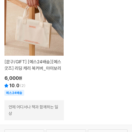
[문구/GIFT]
[예스24배송][예스
굿즈] 리딩 캐리 북커버_아이보리
6,000
원
10.0
(
2
)
예스24배송
언제 어디서나 책과 함께하는 일
상