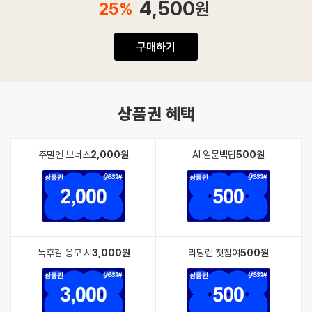
4,500
25
%
원
구매하기
상품권 혜택
주말엔 보너스
2,000원
AI 일문백답
500원
독후감 응모 시
3,000원
리딩런 첫참여
500원