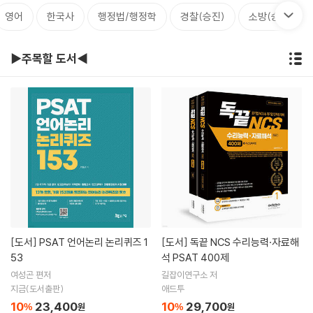
영어
한국사
행정법/행정학
경찰(승진)
소방(승진)
▶주목할 도서◀
[도서]
PSAT 언어논리 논리퀴즈 1
[도서]
독끝 NCS 수리능력·자료해
53
석 PSAT 400제
여성곤 편저
길잡이연구소 저
지금(도서출판)
애드투
10
23,400
10
29,700
%
원
%
원