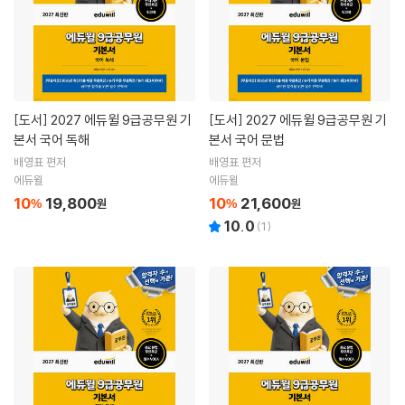
[도서]
2027 에듀윌 9급공무원 기
[도서]
2027 에듀윌 9급공무원 기
본서 국어 독해
본서 국어 문법
배영표 편저
배영표 편저
에듀윌
에듀윌
10
19,800
10
21,600
%
원
%
원
10.0
(
1
)