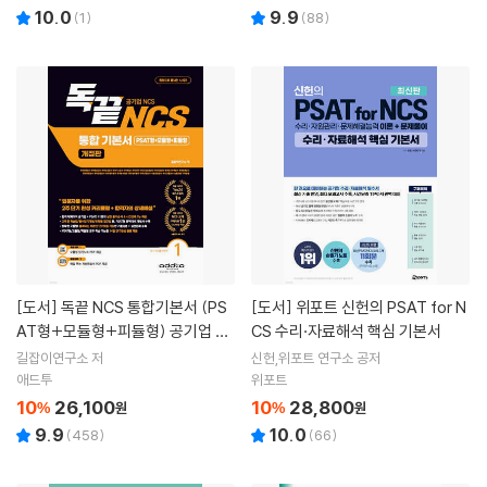
10.0
9.9
(
1
)
(
88
)
[도서]
독끝 NCS 통합기본서 (PS
[도서]
위포트 신헌의 PSAT for N
AT형+모듈형+피듈형) 공기업 대
CS 수리·자료해석 핵심 기본서
비
길잡이연구소 저
신헌,위포트 연구소 공저
애드투
위포트
10
26,100
10
28,800
%
원
%
원
9.9
10.0
(
458
)
(
66
)