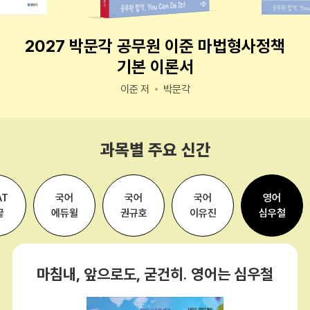
2027 박문각 공무원 이준 마법형사정책
기본 이론서
이준 저
박문각
과목별 주요 신간
AT
국어
국어
국어
영어
끝
에듀윌
권규호
이유진
심우철
마침내, 앞으로도, 굳건히. 영어는 심우철