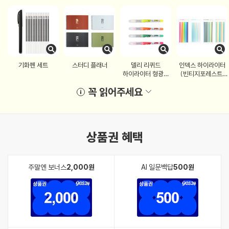
기화펜 세트
스터디 플래너
델리 리퀴드
인덱스 하이라이터
하이라이터 형광펜
(빈티지포레스트,
(핑크, 오렌지, 그린)
샤베트믹스)
꼭 읽어주세요
상품권 혜택
주말엔 보너스
2,000원
AI 일문백답
500원