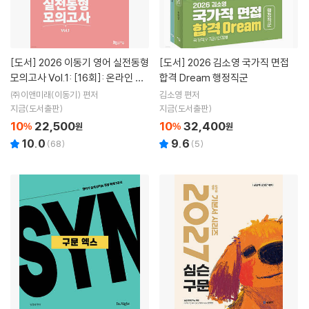
[도서]
2026 이동기 영어 실전동형
[도서]
2026 김소영 국가직 면접
모의고사 Vol.1: [16회]: 온라인 동
합격 Dream 행정직군
영상 강의 무료 제공
㈜이앤미래(이동기) 편저
김소영 편저
지금(도서출판)
지금(도서출판)
10
22,500
10
32,400
%
원
%
원
10.0
9.6
(
68
)
(
5
)