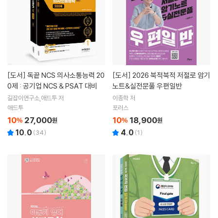
[도서]
독끝 NCS 의사소통능력 20
[도서]
2026 북적북적 저절로 암기
0제 : 공기업 NCS & PSAT 대비
노트&실전문풀 우편일반
길잡이연구소,애드투 저
이종학 저
애드투
포러스
10
27,000
10
18,900
%
원
%
원
10.0
4.0
(
34
)
(
1
)