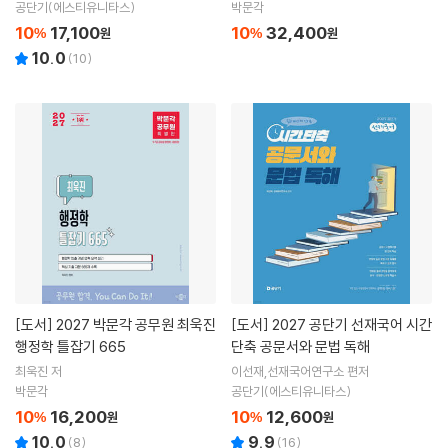
공단기(에스티유니타스)
박문각
10
17,100
10
32,400
%
원
%
원
10.0
(
10
)
[도서]
2027 박문각 공무원 최욱진
[도서]
2027 공단기 선재국어 시간
행정학 틀잡기 665
단축 공문서와 문법 독해
최욱진 저
이선재,선재국어연구소 편저
박문각
공단기(에스티유니타스)
10
16,200
10
12,600
%
원
%
원
10.0
9.9
(
8
)
(
16
)