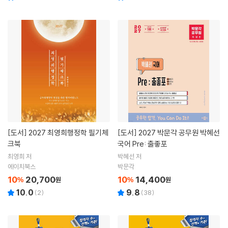
[도서]
2027 최영희행정학 필기체
[도서]
2027 박문각 공무원 박혜선
크북
국어 Pre: 출좋포
최영희 저
박혜선 저
에이치북스
박문각
10
20,700
10
14,400
%
원
%
원
10.0
9.8
(
2
)
(
38
)