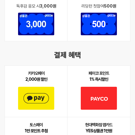
독후감 응모 시
3,000원
리딩런 첫참여
500원
결제 혜택
카카오페이
페이코 포인트
2,000원 할인
1% 즉시할인
토스페이
현대백화점 앱카드
1만 포인트 추첨
YES상품권 1만원