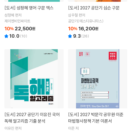
[도서]
성정혜 영어 구문 엑스
[도서]
2027 공단기 심슨 구문
성정혜 편저
심우철 편저
제이엔비인싸이트
공단기(에스티유니타스)
10
22,500
10
16,200
%
원
%
원
10.0
9.3
(
10
)
(
26
)
[도서]
2027 공단기 이유진 국어
[도서]
2027 박문각 공무원 이준
독해 알고리즘 기출 분석
마법형사정책 기본 이론서
이유진 편저
이준 저