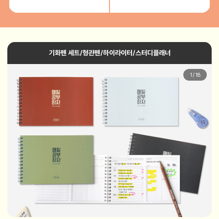
기화펜 세트/형관펜/하이라이터/스터디플래너
1
/
18