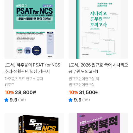
[도서]
하주응의 PSAT for NCS
[도서]
2026 권규호 국어 시나리오
추리·상황판단 핵심 기본서
공무원 모의고사1
하주응,위포트 연구소 공저
권규호언어연구실 저
위포트
권규호언어연구실
10
28,800
10
31,500
%
원
%
원
9.9
9.9
(
36
)
(
95
)