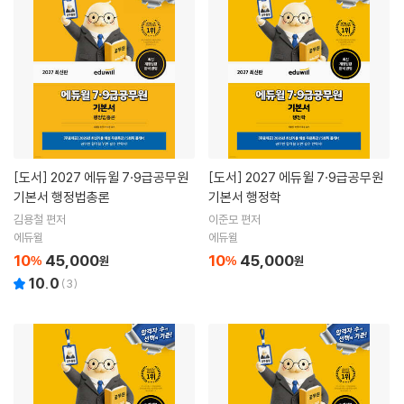
[도서]
2027 에듀윌 7·9급공무원
[도서]
2027 에듀윌 7·9급공무원
기본서 행정법총론
기본서 행정학
김용철 편저
이준모 편저
에듀윌
에듀윌
10
45,000
10
45,000
%
원
%
원
10.0
(
3
)