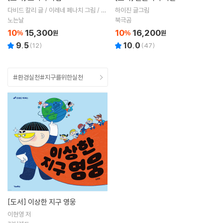
다비드 칼리 글 / 이레네 페나치 그림 / 양
하이진 글그림
혜경 역
노는날
북극곰
10
15,300
10
16,200
%
원
%
원
9.5
10.0
(
12
)
(
47
)
#환경실천#지구를위한실천
[도서]
이상한 지구 영웅
이현영 저