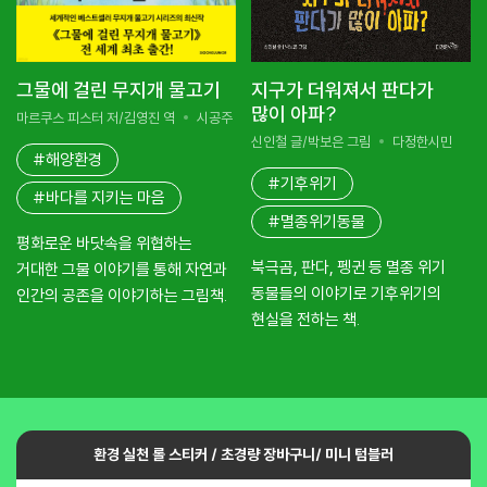
그물에 걸린 무지개 물고기
지구가 더워져서 판다가
많이 아파?
마르쿠스 피스터 저/김영진 역
시공주니어
신인철 글/박보은 그림
다정한시민
#해양환경
#기후위기
#바다를 지키는 마음
#멸종위기동물
평화로운 바닷속을 위협하는
북극곰, 판다, 펭귄 등 멸종 위기
거대한 그물 이야기를 통해 자연과
동물들의 이야기로 기후위기의
인간의 공존을 이야기하는 그림책.
현실을 전하는 책.
환경 실천 롤 스티커 / 초경량 장바구니/ 미니 텀블러