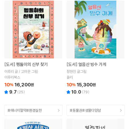
[도서]
펭돌이의 신부 찾기
[도서]
얼음산 빙수 가게
이루리 글 / 고마운 그림
정현진 글그림
이루리북스
올리
10
16,200
10
15,300
%
원
%
원
9.7
10.0
(
25
)
(
79
)
#에너지절약#환경실천
#동물권#생물다양성