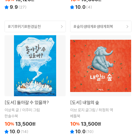
9.9
10.0
(
27
)
(
4
)
#기후위기#환경실천
#숲의생태계#생태계회복
[도서]
돌아갈 수 있을까?
[도서]
내일의 숲
이상옥 글 / 이주미 그림
이브 로지 글그림 / 하정희 역
한솔수북
베틀북
10
13,500
10
13,500
%
원
%
원
10.0
10.0
(
14
)
(
10
)