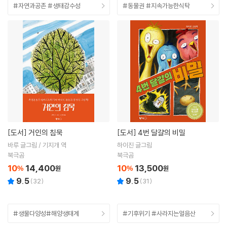
#자연과공존 #생태감수성
#동물권 #지속가능한식탁
[도서]
거인의 침묵
[도서]
4번 달걀의 비밀
바루 글그림 / 기지개 역
하이진 글그림
북극곰
북극곰
10
14,400
10
13,500
%
원
%
원
9.5
9.5
(
32
)
(
31
)
#생물다양성#해양생태계
#기후위기 #사라지는얼음산