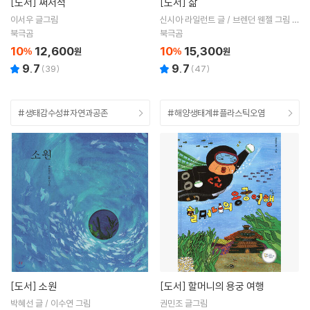
[도서]
쩌저적
[도서]
삶
이서우 글그림
신시아 라일런트 글 / 브렌던 웬젤 그림 /
이순영 역
북극곰
북극곰
10
12,600
10
15,300
%
원
%
원
9.7
9.7
(
39
)
(
47
)
#생태감수성#자연과공존
#해양생태계#플라스틱오염
[도서]
소원
[도서]
할머니의 용궁 여행
박혜선 글 / 이수연 그림
권민조 글그림