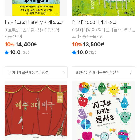
[도서]
그물에 걸린 무지개 물고기
[도서]
1000마리의 소들
마르쿠스 피스터 글그림 / 김영진 역
아델 타리엘 글 / 쥘리 드 테르삭 그림 / 김
주영 역
시공주니어
고래가숨쉬는도서관
10
14,400
10
13,500
%
원
%
원
10.0
10.0
(
30
)
(
12
)
#생태계교란#생물다양성
#환경실천#지구를위한실천