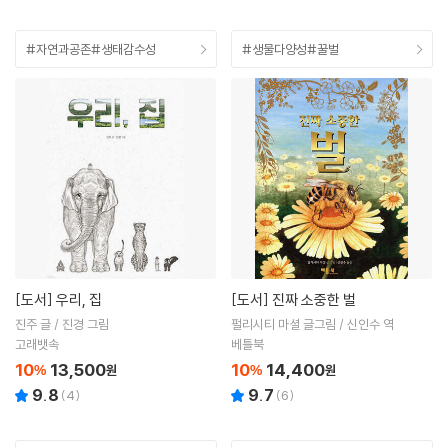
#자연과공존#생태감수성
#생물다양성#꿀벌
[도서]
우리, 집
[도서]
진짜 소중한 벌
진주 글 / 진경 그림
펄리시티 마셜 글그림 / 신인수 역
고래뱃속
베틀북
10
13,500
10
14,400
%
원
%
원
9.8
9.7
(
4
)
(
6
)