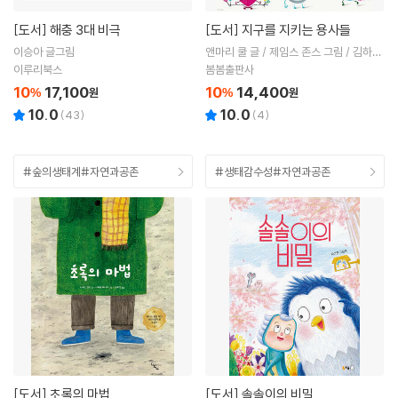
[도서]
해충 3대 비극
[도서]
지구를 지키는 용사들
이승아 글그림
앤마리 쿨 글 / 제임스 존스 그림 / 김하늬
역
이루리북스
봄봄출판사
10
17,100
10
14,400
%
원
%
원
10.0
10.0
(
43
)
(
4
)
#숲의생태계#자연과공존
#생태감수성#자연과공존
[도서]
초록의 마법
[도서]
솔솔이의 비밀