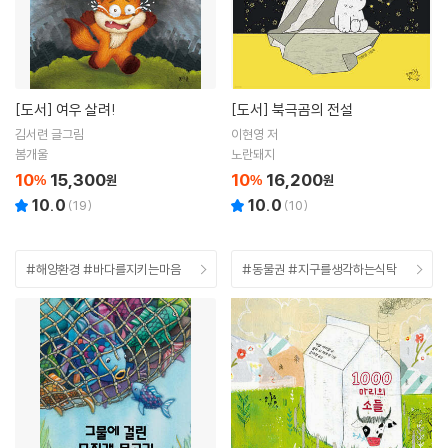
[도서]
여우 살려!
[도서]
북극곰의 전설
김서련 글그림
이현영 저
봄개울
노란돼지
10
15,300
10
16,200
%
원
%
원
10.0
10.0
(
19
)
(
10
)
#해양환경 #바다를지키는마음
#동물권 #지구를생각하는식탁