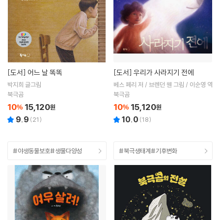
[도서]
어느 날 똑똑
[도서]
우리가 사라지기 전에
박지희 글그림
베스 페리 저 / 브렌던 웬 그림 / 이순영 역
북극곰
북극곰
10
15,120
10
15,120
%
원
%
원
9.9
10.0
(
21
)
(
18
)
#야생동물보호#생물다양성
#북극생태계#기후변화