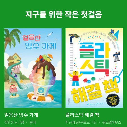
지구를 위한 작은 첫걸음
얼음산 빙수 가게
플라스틱 해결 책
정현진 글그림
올리
박규리 글/무르르 그림
위즈덤하우스