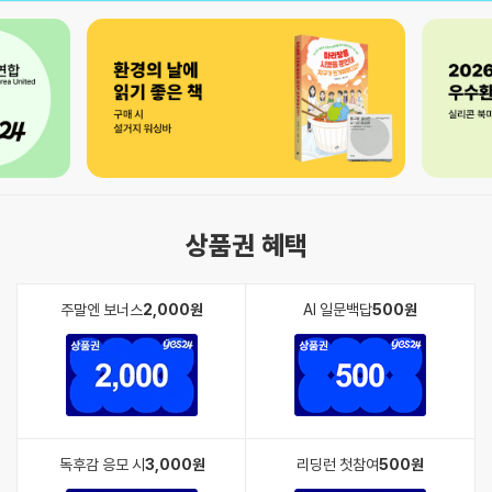
상품권 혜택
주말엔 보너스
2,000원
AI 일문백답
500원
독후감 응모 시
3,000원
리딩런 첫참여
500원