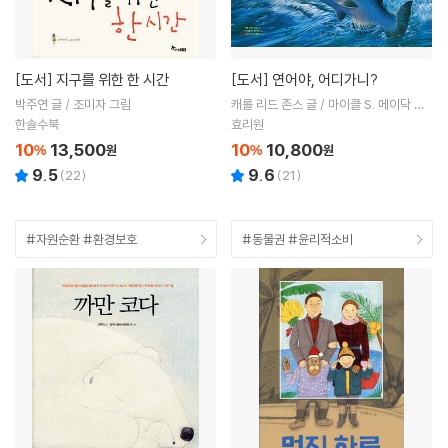
[도서]
지구를 위한 한 시간
[도서]
연어야, 어디가니?
박주연 글 / 조미자 그림
캐롤 리드 존스 글 / 마이클 S. 메이닥 그
림 / 강계식 역
한솔수북
효리원
10
13,500
10
10,800
%
원
%
원
9.5
9.6
(
22
)
(
21
)
#자원순환 #환경보호
#동물권 #윤리적소비