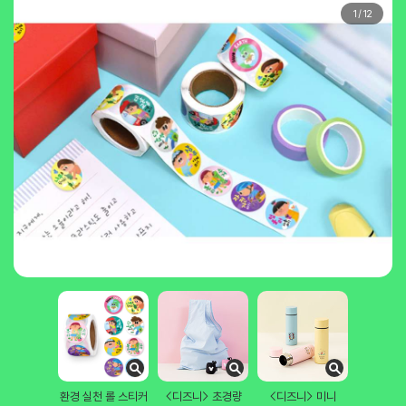
1
/
12
환경 실천 롤 스티커
<디즈니> 초경량
<디즈니> 미니