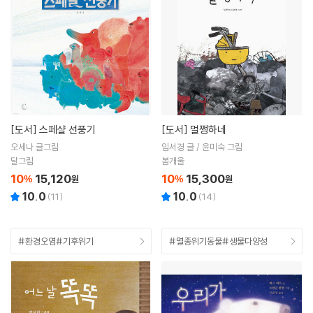
[도서]
스페샬 선풍기
[도서]
멀쩡하네
오세나 글그림
임서경 글 / 윤미숙 그림
달그림
봄개울
10
15,120
10
15,300
%
원
%
원
10.0
10.0
(
11
)
(
14
)
#환경오염#기후위기
#멸종위기동물#생물다양성