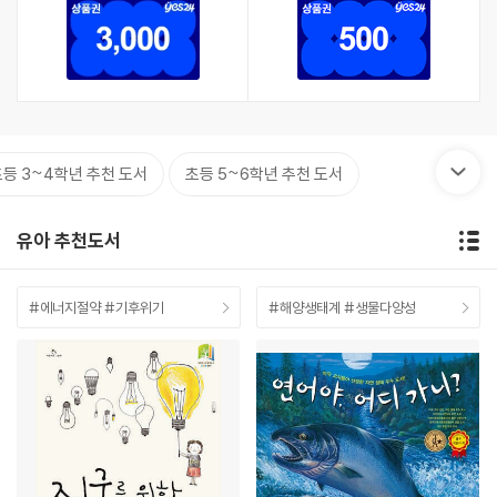
초등 3~4학년 추천 도서
초등 5~6학년 추천 도서
유아 추천도서
#에너지절약 #기후위기
#해양생태계 #생물다양성