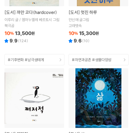
[도서]
까만 코다(hardcover)
[도서]
멋진 하루
이루리 글 / 엠마누엘레 베르토시 그림
안신애 글그림
북극곰
고래뱃속
10
13,500
10
15,300
%
원
%
원
9.9
9.6
(
124
)
(
10
)
#기후변화 #남극생태계
#자연과공존 #생물다양성