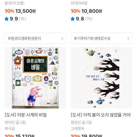
발견(키즈엠)
천개의바람
10
13,500
10
10,800
%
원
%
원
9.9
9.8
(
15
)
(
79
)
#환경오염#환경윤리
#기후위기#생태감수성
[도서]
야광 시계의 비밀
[도서]
아직 봄이 오지 않았을 거야
하이진 글그림
정유진 글그림
북극곰
고래뱃속
10
15,120
10
19,800
%
원
%
원