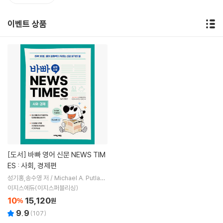
이벤트 상품
[도서]
바빠 영어 신문 NEWS TIM
ES : 사회, 경제편
성기홍,송수영 저 / Michael A. Putlack
(마이클 A. 푸틀랙) 감수
이지스에듀(이지스퍼블리싱)
10
15,120
%
원
9.9
(
107
)