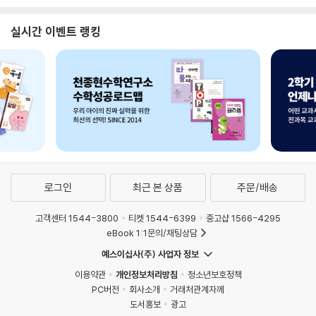
실시간 이벤트 랭킹
로그인
최근 본 상품
주문/배송
고객센터 1544-3800
티켓 1544-6399
중고샵 1566-4295
eBook 1:1문의/채팅상담
예스이십사(주) 사업자 정보
이용약관
개인정보처리방침
청소년보호정책
PC버전
회사소개
거래처관계자께
도서홍보
광고