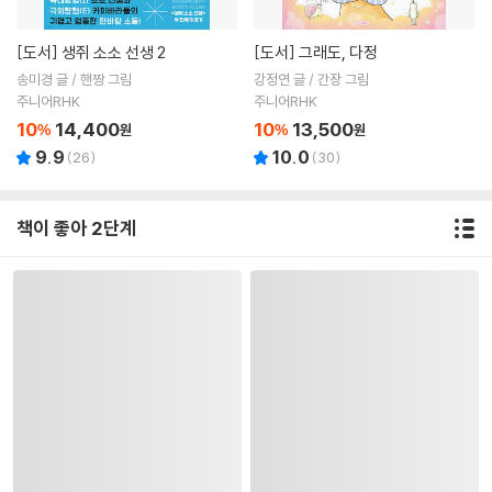
[도서]
생쥐 소소 선생 2
[도서]
그래도, 다정
송미경 글 / 핸짱 그림
강정연 글 / 간장 그림
주니어RHK
주니어RHK
10
14,400
10
13,500
%
원
%
원
9.9
10.0
(
26
)
(
30
)
책이 좋아 2단계