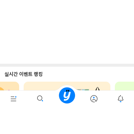
로그인
최근 본 상품
주문/배송
고객센터 1544-3800
티켓 1544-6399
중고샵 1566-4295
eBook 1:1문의/채팅상담
예스이십사(주) 사업자 정보
이용약관
개인정보처리방침
청소년보호정책
PC버전
회사소개
거래처관계자께
도서홍보
광고
Copyright © YES24 Corp. All Rights Reserved.
PYEVENTWEB5