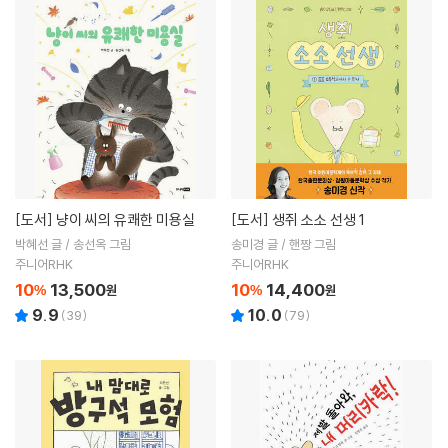
[도서]
냥이 씨의 유쾌한 미용실
[도서]
생쥐 소소 선생 1
박혜선 글 / 송선옥 그림
송미경 글 / 핸짱 그림
주니어RHK
주니어RHK
10
13,500
10
14,400
%
원
%
원
9.9
10.0
(
39
)
(
79
)