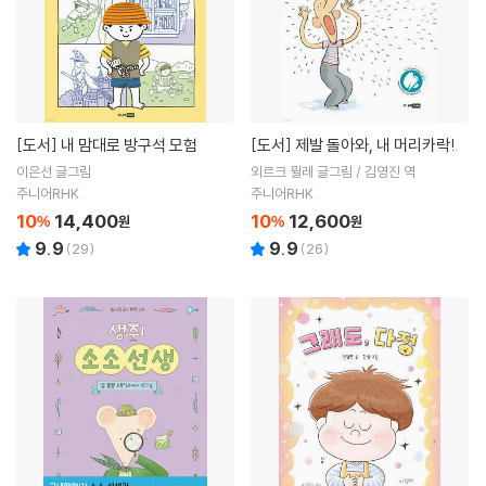
[도서]
내 맘대로 방구석 모험
[도서]
제발 돌아와, 내 머리카락!
이은선 글그림
외르크 뮐레 글그림 / 김영진 역
주니어RHK
주니어RHK
10
14,400
10
12,600
%
원
%
원
9.9
9.9
(
29
)
(
26
)