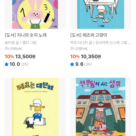
[도서]
지니의 숫자 노래
[도서]
레츠와 고양이
송미경 글 / 엘리 그림
히코 다나카 글 / 요시타케 신스케 그림 /
고향옥 역
주니어RHK
주니어RHK
10
13,500
10
10,350
%
원
%
원
10.0
9.6
(
26
)
(
39
)