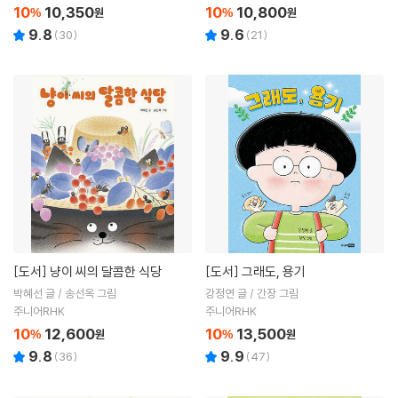
10
10,350
10
10,800
%
원
%
원
9.8
9.6
(
30
)
(
21
)
[도서]
냥이 씨의 달콤한 식당
[도서]
그래도, 용기
박혜선 글 / 송선옥 그림
강정연 글 / 간장 그림
주니어RHK
주니어RHK
10
12,600
10
13,500
%
원
%
원
9.8
9.9
(
36
)
(
47
)