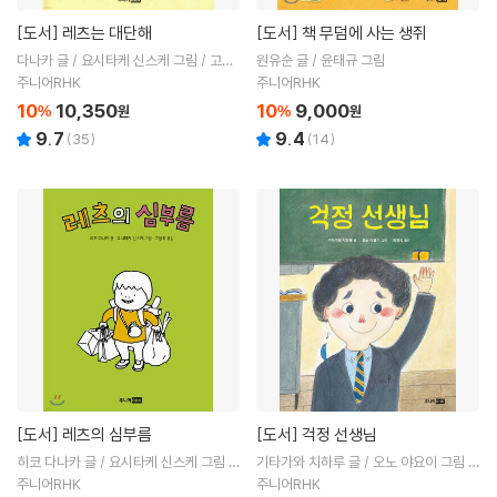
[도서]
레츠는 대단해
[도서]
책 무덤에 사는 생쥐
다나카 글 / 요시타케 신스케 그림 / 고향
원유순 글 / 윤태규 그림
옥 역
주니어RHK
주니어RHK
10
10,350
10
9,000
%
원
%
원
9.7
9.4
(
35
)
(
14
)
[도서]
레츠의 심부름
[도서]
걱정 선생님
히코 다나카 글 / 요시타케 신스케 그림 /
기타가와 치하루 글 / 오노 야요이 그림 /
고향옥 역
최경식 역
주니어RHK
주니어RHK