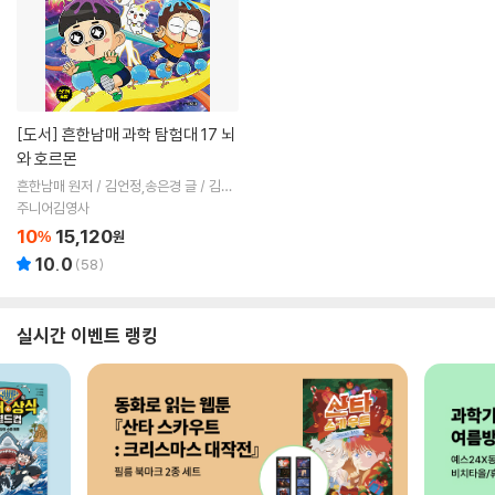
[도서]
흔한남매 과학 탐험대 17 뇌
와 호르몬
흔한남매 원저 / 김언정,송은경 글 / 김덕
영 그림 / 권경아 감수
주니어김영사
10
15,120
%
원
10.0
(
58
)
실시간 이벤트 랭킹