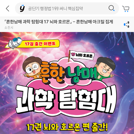
『흔한남매 과학 탐험대 17 뇌와 호르몬』 - 흔한남매 아크릴 집게
소진시