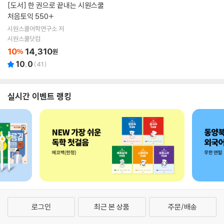
[도서]
한 권으로 끝내는 시원스쿨
처음토익 550+
시원스쿨어학연구소 저
시원스쿨닷컴
10
14,310
%
원
10.0
(
41
)
실시간 이벤트 랭킹
로그인
최근 본 상품
주문/배송