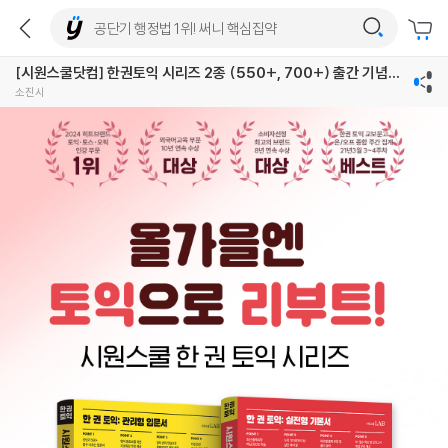
[시원스쿨닷컴] 한권토익 시리즈 2종 (550+, 700+) 출간 기념이
벤트
소진시