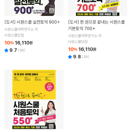
[도서]
시원스쿨 실전토익 900+
[도서]
한 권으로 끝내는 시원스쿨
기본토익 700+
시원스쿨어학연구소 저
시원스쿨닷컴
시원스쿨어학연구소 저
시원스쿨닷컴
10
16,110
%
원
10
16,110
%
원
9.7
(
38
)
9.8
(
39
)