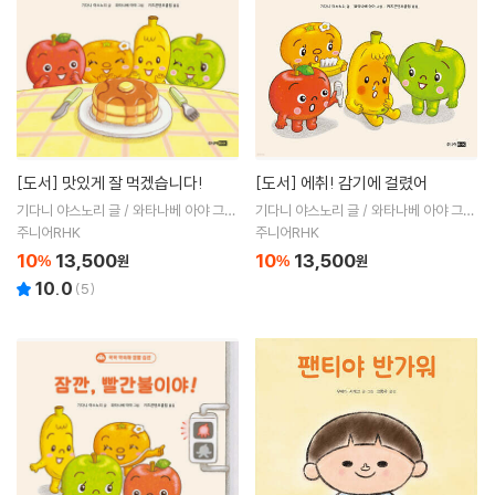
[도서]
맛있게 잘 먹겠습니다!
[도서]
에취! 감기에 걸렸어
기다니 야스노리 글 / 와타나베 아야 그림
기다니 야스노리 글 / 와타나베 아야 그림
/ 키즈콘텐츠클럽 역
/ 키즈콘텐츠클럽 역
주니어RHK
주니어RHK
10
13,500
10
13,500
%
원
%
원
10.0
(
5
)