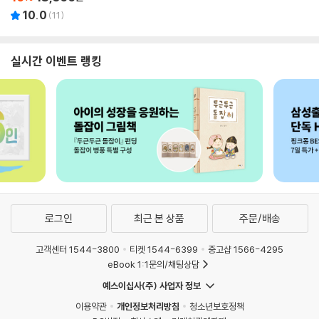
10.0
(
11
)
실시간 이벤트 랭킹
로그인
최근 본 상품
주문/배송
고객센터 1544-3800
티켓 1544-6399
중고샵 1566-4295
eBook 1:1문의/채팅상담
예스이십사(주) 사업자 정보
이용약관
개인정보처리방침
청소년보호정책