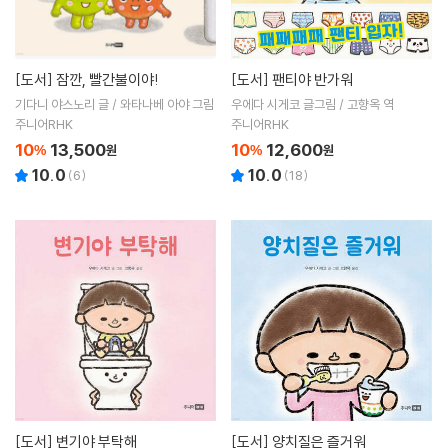
[도서]
잠깐, 빨간불이야!
[도서]
팬티야 반가워
기다니 야스노리 글 / 와타나베 아야 그림
우에다 시게코 글그림 / 고향옥 역
주니어RHK
주니어RHK
10
13,500
10
12,600
%
원
%
원
10.0
10.0
(
6
)
(
18
)
[도서]
변기야 부탁해
[도서]
양치질은 즐거워