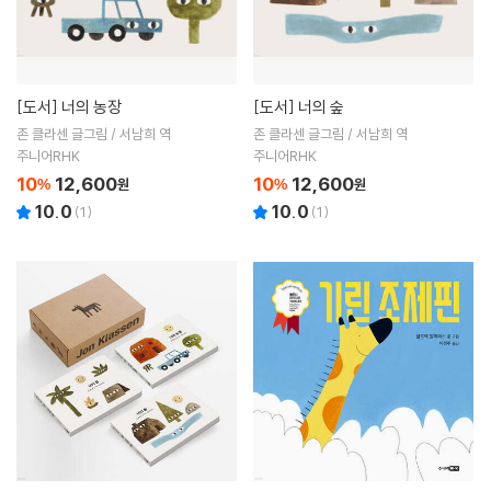
[도서]
너의 농장
[도서]
너의 숲
존 클라센 글그림 / 서남희 역
존 클라센 글그림 / 서남희 역
주니어RHK
주니어RHK
10
12,600
10
12,600
%
원
%
원
10.0
10.0
(
1
)
(
1
)