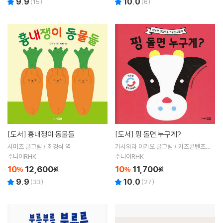
9.9
10.0
(
15
)
(
6
)
[도서]
흉내쟁이 동물들
[도서]
핑 돌면 누구게?
시미즈 글그림 / 최경식 역
가시와라 아키오 글그림 / 키즈콘텐츠클
럽 역
주니어RHK
주니어RHK
10
12,600
10
11,700
%
원
%
원
9.9
10.0
(
33
)
(
27
)