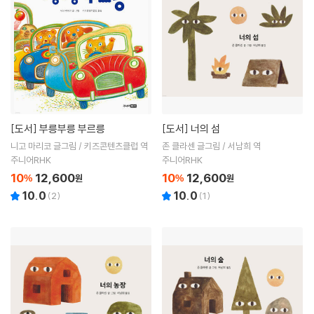
[도서]
부릉부릉 부르릉
[도서]
너의 섬
니고 마리코 글그림 / 키즈콘텐츠클럽 역
존 클라센 글그림 / 서남희 역
주니어RHK
주니어RHK
10
12,600
10
12,600
%
원
%
원
10.0
10.0
(
2
)
(
1
)