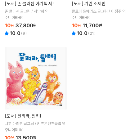
[도서]
존 클라센 아기책 세트
[도서]
기린 조제핀
존 클라센 글그림 / 서남희 역
클로에 알메라스 글그림 / 이정주 역
주니어RHK
주니어RHK
10
37,800
10
11,700
%
원
%
원
10.0
10.0
(
9
)
(
21
)
[도서]
달려라, 달려!
니고 마리코 글그림 / 키즈콘텐츠클럽 역
주니어RHK
10
13,500
%
원