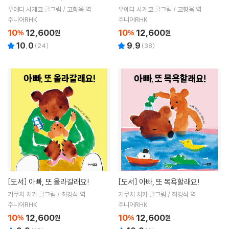
우에다 시게코 글그림 / 고향옥 역
우에다 시게코 글그림 / 고향옥 역
주니어RHK
주니어RHK
10
12,600
10
12,600
%
원
%
원
10.0
9.9
(
24
)
(
38
)
[도서]
아빠, 또 올라갈래요!
[도서]
아빠, 또 목욕할래요!
기쿠치 치키 글그림 / 최경식 역
기쿠치 치키 글그림 / 최경식 역
주니어RHK
주니어RHK
10
12,600
10
12,600
%
원
%
원