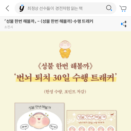
『성불 한번 해볼까』 - 〈성불 한번 해볼까〉 수행 트래커
소진시