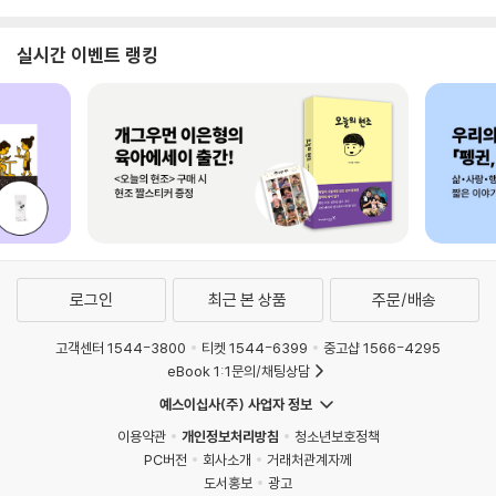
실시간 이벤트 랭킹
로그인
최근 본 상품
주문/배송
고객센터 1544-3800
티켓 1544-6399
중고샵 1566-4295
eBook 1:1문의/채팅상담
예스이십사(주) 사업자 정보
이용약관
개인정보처리방침
청소년보호정책
PC버전
회사소개
거래처관계자께
도서홍보
광고