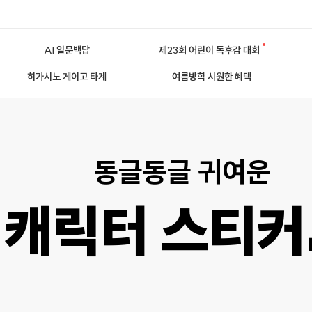
AI 일문백답
제23회 어린이 독후감 대회
히가시노 게이고 타계
여름방학 시원한 혜택
동글동글 귀여운
캐릭터 스티커