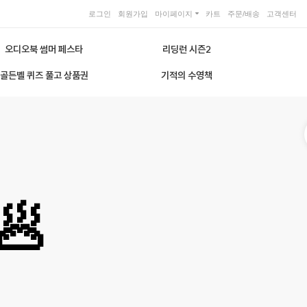
로그인
회원가입
마이페이지
카트
주문/배송
고객센터
오디오북 썸머 페스타
리딩런 시즌2
골든벨 퀴즈 풀고 상품권
기적의 수영책
🥟