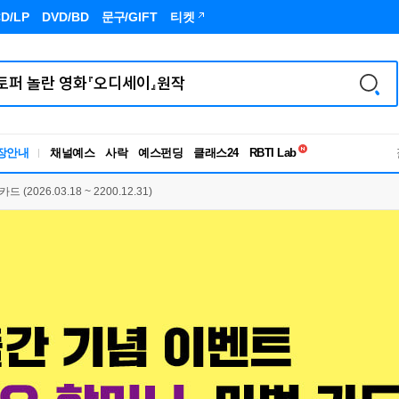
D/LP
DVD/BD
문구
/GIFT
티켓
독서유형검사
RBTI Lab
장안내
채널예스
사락
예스펀딩
클래스24
독서유형검사
2026.03.18 ~ 2200.12.31)