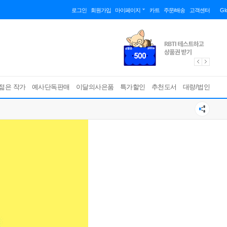
로그인
회원가입
마이페이지
카트
주문/배송
고객센터
Gl
젊은 작가
예사단독판매
이달의사은품
특가할인
추천도서
대량/법인