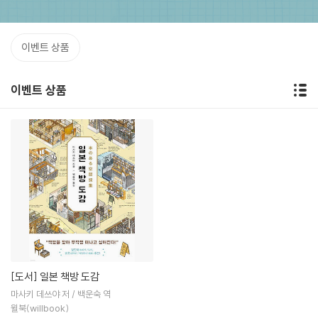
이벤트 상품
이벤트 상품
[도서]
일본 책방 도감
마사키 데쓰야 저 / 백운숙 역
윌북(willbook)