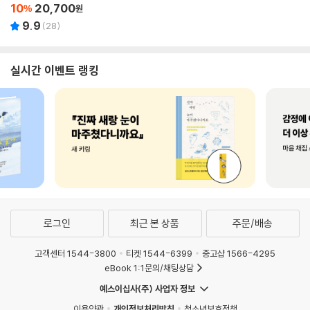
10
20,700
%
원
9.9
(
28
)
실시간 이벤트 랭킹
로그인
최근 본 상품
주문/배송
고객센터 1544-3800
티켓 1544-6399
중고샵 1566-4295
eBook 1:1문의/채팅상담
예스이십사(주) 사업자 정보
이용약관
개인정보처리방침
청소년보호정책