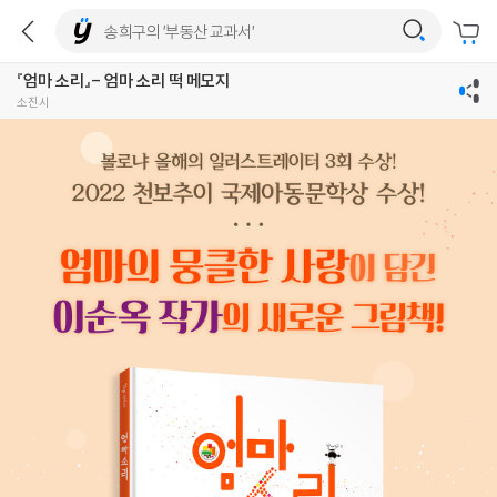
『엄마 소리』- 엄마 소리 떡 메모지
소진시