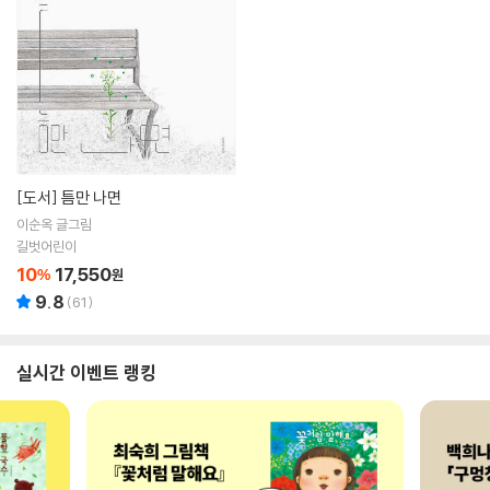
[도서]
틈만 나면
이순옥 글그림
길벗어린이
10
17,550
%
원
9.8
(
61
)
실시간 이벤트 랭킹