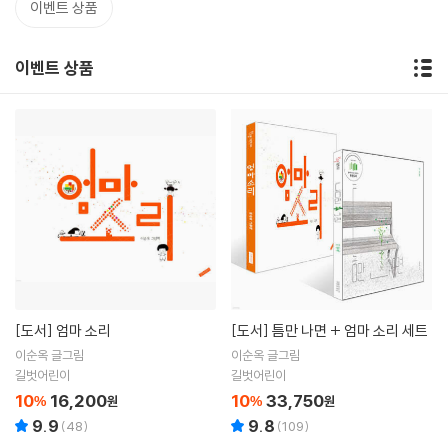
이벤트 상품
이벤트 상품
[도서]
엄마 소리
[도서]
틈만 나면 + 엄마 소리 세트
이순옥 글그림
이순옥 글그림
길벗어린이
길벗어린이
10
16,200
10
33,750
%
원
%
원
9.9
9.8
(
48
)
(
109
)