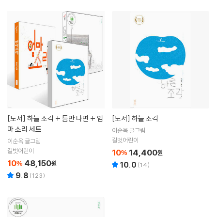
[도서]
하늘 조각 + 틈만 나면 + 엄
[도서]
하늘 조각
마 소리 세트
이순옥 글그림
길벗어린이
이순옥 글그림
길벗어린이
10
14,400
%
원
10
48,150
%
원
10.0
(
14
)
9.8
(
123
)