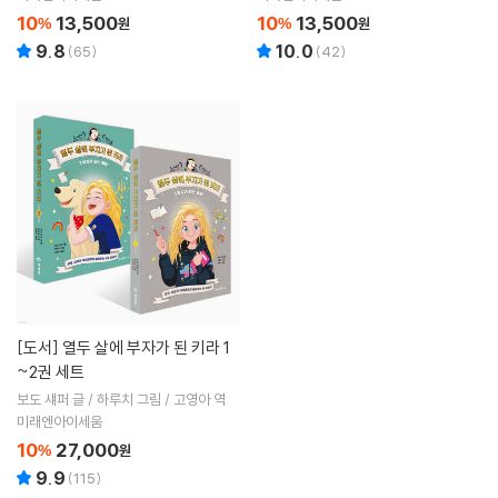
10
13,500
10
13,500
%
원
%
원
9.8
10.0
(
65
)
(
42
)
[도서]
열두 살에 부자가 된 키라 1
~2권 세트
보도 섀퍼 글 / 하루치 그림 / 고영아 역
미래엔아이세움
10
27,000
%
원
9.9
(
115
)