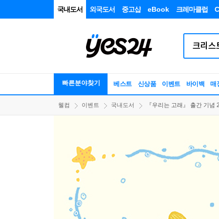
국내도서
외국도서
중고샵
eBook
크레마클럽
C
빠른분야찾기
베스트
신상품
이벤트
바이백
매
웰컴
이벤트
국내도서
『우리는 고래』 출간 기념 2차 이