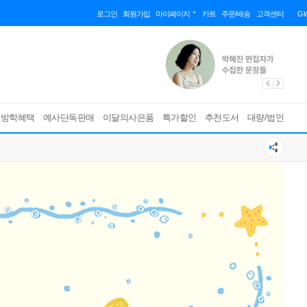
로그인
회원가입
마이페이지
카트
주문/배송
고객센터
Gl
름방학혜택
예사단독판매
이달의사은품
특가할인
추천도서
대량/법인