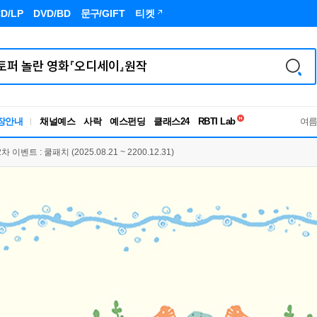
D/LP
DVD/BD
문구
/GIFT
티켓
장안내
채널예스
사락
예스펀딩
클래스24
독서유형검사
여
RBTI Lab
독서유형검사
벤트 : 쿨패치 (2025.08.21 ~ 2200.12.31)