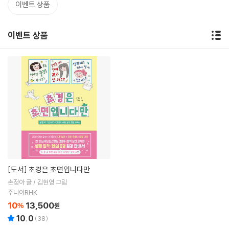
이벤트 상품
이벤트 상품
[도서]
초경은 초면입니다만
손정아 글 / 김현영 그림
주니어RHK
10
13,500
%
원
10.0
(
38
)