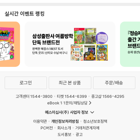
실시간 이벤트 랭킹
로그인
최근 본 상품
주문/배송
고객센터 1544-3800
티켓 1544-6399
중고샵 1566-4295
eBook 1:1문의/채팅상담
예스이십사(주) 사업자 정보
이용약관
개인정보처리방침
청소년보호정책
PC버전
회사소개
거래처관계자께
도서홍보
광고