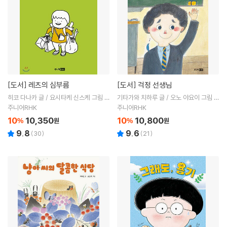
[도서]
레츠의 심부름
[도서]
걱정 선생님
히코 다나카 글 / 요시타케 신스케 그림 /
기타가와 치하루 글 / 오노 야요이 그림 /
고향옥 역
최경식 역
주니어RHK
주니어RHK
10
10,350
10
10,800
%
원
%
원
9.8
9.6
(
30
)
(
21
)