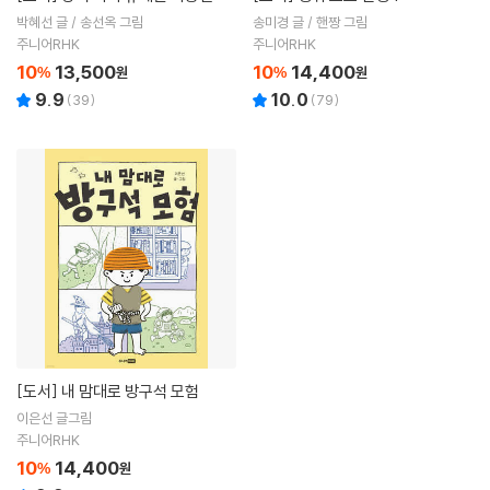
박혜선 글 / 송선옥 그림
송미경 글 / 핸짱 그림
주니어RHK
주니어RHK
10
13,500
10
14,400
%
원
%
원
9.9
10.0
(
39
)
(
79
)
[도서]
내 맘대로 방구석 모험
이은선 글그림
주니어RHK
10
14,400
%
원