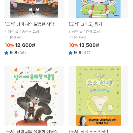
[도서]
냥이 씨의 달콤한 식당
[도서]
그래도, 용기
박혜선 글 / 송선옥 그림
강정연 글 / 간장 그림
주니어RHK
주니어RHK
10
12,600
10
13,500
%
원
%
원
9.8
9.9
(
36
)
(
47
)
[도서]
냥이 씨의 유쾌한 미용실
[도서]
생쥐 소소 선생 1