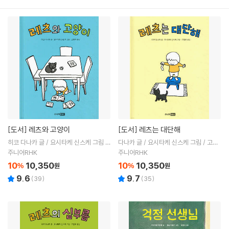
[도서]
레츠와 고양이
[도서]
레츠는 대단해
히코 다나카 글 / 요시타케 신스케 그림 /
다나카 글 / 요시타케 신스케 그림 / 고향
고향옥 역
옥 역
주니어RHK
주니어RHK
10
10,350
10
10,350
%
원
%
원
9.6
9.7
(
39
)
(
35
)