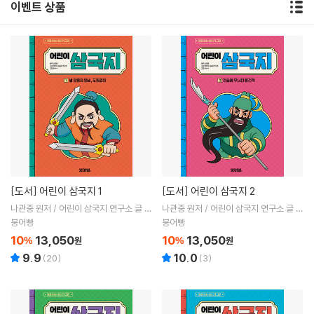
이벤트 상품
[도서]
어린이 삼국지 1
[도서]
어린이 삼국지 2
나관중 원저 / 어린이 삼국지 연구소 글 /
나관중 원저 / 어린이 삼국지 연구소 글 /
ㅎㅂㅆ 그림
ㅎㅂㅆ 그림
붕어빵
붕어빵
10
13,050
10
13,050
%
원
%
원
9.9
10.0
(
20
)
(
3
)