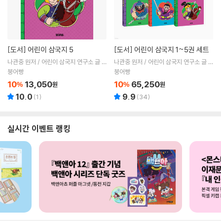
[도서]
어린이 삼국지 5
[도서]
어린이 삼국지 1~5권 세트
나관중 원저 / 어린이 삼국지 연구소 글 /
나관중 원저 / 어린이 삼국지 연구소 글 /
ㅎㅂㅆ 그림
ㅎㅂㅆ 그림
붕어빵
붕어빵
10
13,050
10
65,250
%
원
%
원
10.0
9.9
(
1
)
(
34
)
실시간 이벤트 랭킹