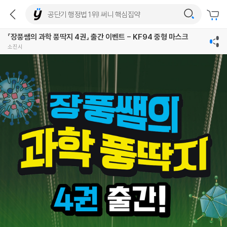
『장풍쌤의 과학 풍딱지 4권』 출간 이벤트 - KF94 중형 마스크
소진시