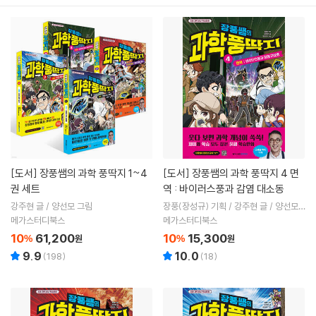
[도서]
장풍쌤의 과학 풍딱지 1~4
[도서]
장풍쌤의 과학 풍딱지 4 면
권 세트
역 : 바이러스풍과 감염 대소동
강주현 글 / 양선모 그림
장풍(장성규) 기획 / 강주현 글 / 양선모
그림
메가스터디북스
메가스터디북스
10
61,200
10
15,300
%
원
%
원
9.9
10.0
(
198
)
(
18
)