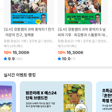
[도서]
장풍쌤의 과학 풍딱지 1 전기
[도서]
장풍쌤의 과학 풍딱지 5 날
: 의문의 친구, 일렉풍
씨와 기후 : 최강풍과 스톰풍의 대격
돌
장풍(장성규) 기획 / 강주현 글 / 양선모
장풍(장성규) 기획 / 강주현 글 / 양선모
그림
그림
메가스터디북스
메가스터디북스
10
15,300
10
15,300
%
원
%
원
9.9
10.0
(
101
)
(
7
)
실시간 이벤트 랭킹