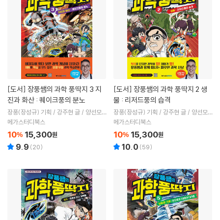
[도서]
장풍쌤의 과학 풍딱지 3 지
[도서]
장풍쌤의 과학 풍딱지 2 생
진과 화산 : 퀘이크풍의 분노
물 : 리저드풍의 습격
장풍(장성규) 기획 / 강주현 글 / 양선모
장풍(장성규) 기획 / 강주현 글 / 양선모
그림
그림
메가스터디북스
메가스터디북스
10
15,300
10
15,300
%
원
%
원
9.9
10.0
(
20
)
(
59
)