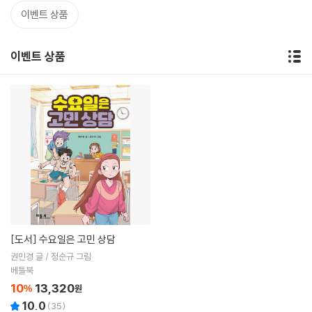
이벤트 상품
이벤트 상품
[도서]
수요일은 고민 상담
권민경 글 / 정순규 그림
베틀북
10
13,320
%
원
10.0
(
35
)