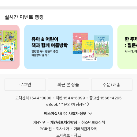
실시간 이벤트 랭킹
로그인
최근 본 상품
주문/배송
고객센터 1544-3800
티켓 1544-6399
중고샵 1566-4295
eBook 1:1문의/채팅상담
예스이십사(주) 사업자 정보
이용약관
개인정보처리방침
청소년보호정책
PC버전
회사소개
거래처관계자께
도서홍보
광고